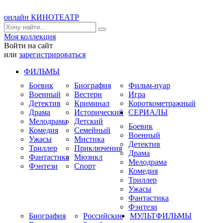
онлайн КИНОТЕАТР
Моя коллекция
Войти на сайт
или
зарегистрироваться
ФИЛЬМЫ
Боевик
Биография
Фильм-нуар
Военный
Вестерн
Игра
Детектив
Криминал
Короткометражный
Драма
Исторический
СЕРИАЛЫ
Мелодрама
Детский
Боевик
Комедия
Семейный
Военный
Ужасы
Мистика
Детектив
Триллер
Приключения
Драма
Фантастика
Мюзикл
Мелодрама
Фэнтези
Спорт
Комедия
Триллер
Ужасы
Фантастика
Фэнтези
Биография
Российские
МУЛЬТФИЛЬМЫ