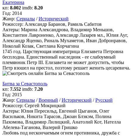
Екатерина
кп:
8.002
imdb:
8.20
Год:
2014
Жанр:
Сериалы
/
Исторический
Режиссер:
Александр Баранов, Рамиль Сабитов
Актеры:
Марина Александрова, Владимир Меньшов,
Константин Лавроненко, Александр Лазарев мл., Юлия Ауг,
Александр Яценко, Риналь Мухаметов, Иван Добронравов,
Николай Козак, Светлана Корчагина
1745 год. Царствующая императрица Елизавета Петровна
бесплодна. Единственный наследник - ее слабоумный
племянник Петр III. Елизавета не может допустить, чтобы
Петр взошел на престол, поэтому решает женить цесаревича.
Битва за Севастополь
кп:
7.552
imdb:
7.20
Год:
2015
Жанр:
Сериалы
/
Военный
/
Исторический
/
Русский
Режиссер:
Сергей Мокрицкий
Актеры:
Юлия Пересильд, Евгений Цыганов, Олег
Васильков, Никита Тарасов, Джоан Блэкэм, Полина
Пахомова, Владимир Лилицкий, Анатолий Кот, Нателла
Абелева-Таганова, Валерий Гришко
Любовь под нескончаемым огнем противника, дружба с