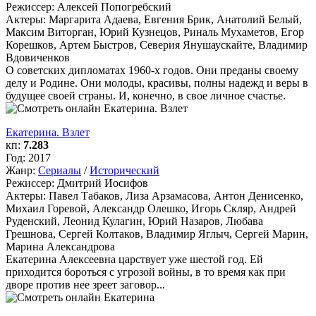
Режиссер:
Алексей Попогребский
Актеры:
Маргарита Адаева, Евгения Брик, Анатолий Белый,
Максим Виторган, Юрий Кузнецов, Риналь Мухаметов, Егор
Корешков, Артем Быстров, Северия Янушаускайте, Владимир
Вдовиченков
О советских дипломатах 1960-х годов. Они преданы своему
делу и Родине. Они молоды, красивы, полны надежд и веры в
будущее своей страны. И, конечно, в свое личное счастье.
Екатерина. Взлет
кп:
7.283
Год:
2017
Жанр:
Сериалы
/
Исторический
Режиссер:
Дмитрий Иосифов
Актеры:
Павел Табаков, Лиза Арзамасова, Антон Денисенко,
Михаил Горевой, Александр Олешко, Игорь Скляр, Андрей
Руденский, Леонид Кулагин, Юрий Назаров, Любава
Грешнова, Сергей Колтаков, Владимир Яглыч, Сергей Марин,
Марина Александрова
Екатерина Алексеевна царствует уже шестой год. Ей
приходится бороться с угрозой войны, в то время как при
дворе против нее зреет заговор...