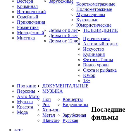
Вестерн
Зарубежные
Короткометражные
Криминал
Полнометражные
Исторический
Мультсериалы
Семейный
Кукольные
Приключения
Юмористические
Романтика
Детям от 0 лет
ТЕЛЕВИДЕНИЕ
Молодёжный
Детям от 6 лет
Мистика
Путешествия
Детям от 12 лет
Активный отдых
Искусство
Кулинария
Фитнес-Танцы
Видео уроки
Охота и рыбалка
Юмор
18+
Про кино
ДОКУМЕНТАЛЬНЫЕ
Персоны
МУЗЫКА
Авто-Мото
Поп
Концерты
Музыка
Рок
Видеоклипы
Красота
Последние
Хип-хоп
Мода
Метал
Зарубежная
фильмы
Шансон
Русская
дате