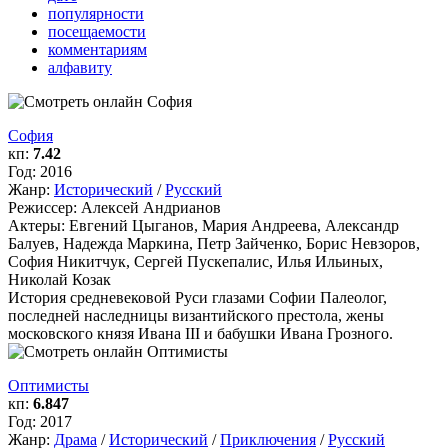
популярности
посещаемости
комментариям
алфавиту
София
кп:
7.42
Год:
2016
Жанр:
Исторический
/
Русский
Режиссер:
Алексей Андрианов
Актеры:
Евгений Цыганов, Мария Андреева, Александр
Балуев, Надежда Маркина, Петр Зайченко, Борис Невзоров,
София Никитчук, Сергей Пускепалис, Илья Ильиных,
Николай Козак
История средневековой Руси глазами Софии Палеолог,
последней наследницы византийского престола, жены
московского князя Ивана III и бабушки Ивана Грозного.
Оптимисты
кп:
6.847
Год:
2017
Жанр:
Драма
/
Исторический
/
Приключения
/
Русский