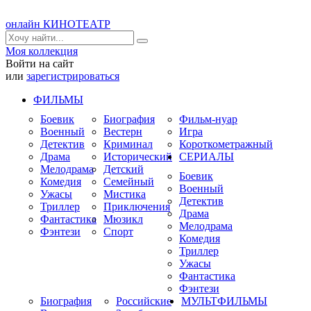
онлайн КИНОТЕАТР
Моя коллекция
Войти на сайт
или
зарегистрироваться
ФИЛЬМЫ
Боевик
Биография
Фильм-нуар
Военный
Вестерн
Игра
Детектив
Криминал
Короткометражный
Драма
Исторический
СЕРИАЛЫ
Мелодрама
Детский
Боевик
Комедия
Семейный
Военный
Ужасы
Мистика
Детектив
Триллер
Приключения
Драма
Фантастика
Мюзикл
Мелодрама
Фэнтези
Спорт
Комедия
Триллер
Ужасы
Фантастика
Фэнтези
Биография
Российские
МУЛЬТФИЛЬМЫ