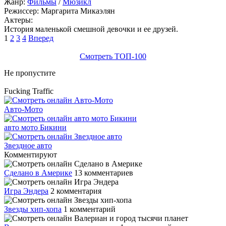
Жанр:
Фильмы
/
Мюзикл
Режиссер:
Маргарита Микаэлян
Актеры:
История маленькой смешной девочки и ее друзей.
1
2
3
4
Вперед
Смотреть ТОП-100
Не пропустите
Fucking Traffic
Авто-Мото
авто мото Бикини
Звездное авто
Комментируют
Сделано в Америке
13 комментариев
Игра Эндера
2 комментария
Звезды хип-хопа
1 комментарий