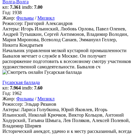
Волга-Волга
кп:
7.361
imdb:
7.00
Год:
1938
Жанр:
Фильмы
/
Мюзикл
Режиссер:
Григорий Александров
Актеры:
Игорь Ильинский, Любовь Орлова, Павел Оленев,
Андрей Тутышкин, Сергей Антимонов, Владимир Володин,
Мария Миронова, Всеволод Санаев, Эммануил Геллер,
Никита Кондратьев
Начальник управления мелкой кустарной промышленности
Бывалов мечтает о службе в Москве. Он получает
распоряжение подготовить к всесоюзному смотру участников
художественной самодеятельности. Бывалов сч
Гусарская баллада
кп:
7.964
imdb:
7.60
Год:
1962
Жанр:
Фильмы
/
Мюзикл
Режиссер:
Эльдар Рязанов
Актеры:
Лариса Голубкина, Юрий Яковлев, Игорь
Ильинский, Николай Крючков, Виктор Кольцов, Антоний
Ходурский, Татьяна Шмыга, Лев Поляков, Алексей Полевой,
Владимир Ширяев
Исторический анекдот, удачно и к месту рассказанный, всегда