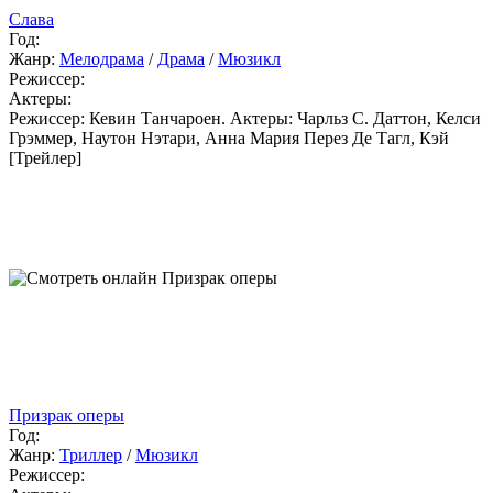
Слава
Год:
Жанр:
Мелодрама
/
Драма
/
Мюзикл
Режиссер:
Актеры:
Режиссер: Кевин Танчароен. Актеры: Чарльз С. Даттон, Келси
Грэммер, Наутон Нэтари, Анна Мария Перез Де Тагл, Кэй
[Трейлер]
Призрак оперы
Год:
Жанр:
Триллер
/
Мюзикл
Режиссер: