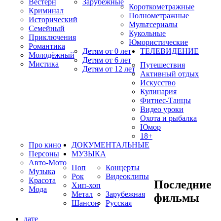
Вестерн
Зарубежные
Короткометражные
Криминал
Полнометражные
Исторический
Мультсериалы
Семейный
Кукольные
Приключения
Юмористические
Романтика
Детям от 0 лет
ТЕЛЕВИДЕНИЕ
Молодёжный
Детям от 6 лет
Мистика
Путешествия
Детям от 12 лет
Активный отдых
Искусство
Кулинария
Фитнес-Танцы
Видео уроки
Охота и рыбалка
Юмор
18+
Про кино
ДОКУМЕНТАЛЬНЫЕ
Персоны
МУЗЫКА
Авто-Мото
Поп
Концерты
Музыка
Рок
Видеоклипы
Красота
Последние
Хип-хоп
Мода
Метал
Зарубежная
фильмы
Шансон
Русская
дате