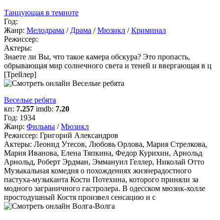
Танцующая в темноте
Год:
Жанр:
Мелодрама
/
Драма
/
Мюзикл
/
Криминал
Режиссер:
Актеры:
Знаете ли Вы, что такое камера обскура? Это пропасть,
обрывающая мир солнечного света и теней и ввергающая в ц
[Трейлер]
Веселые ребята
кп:
7.257
imdb:
7.20
Год:
1934
Жанр:
Фильмы
/
Мюзикл
Режиссер:
Григорий Александров
Актеры:
Леонид Утесов, Любовь Орлова, Мария Стрелкова,
Мария Иванова, Елена Тяпкина, Федор Курихин, Арнольд
Арнольд, Роберт Эрдман, Эммануил Геллер, Николай Отто
Музыкальная комедия о похождениях жизнерадостного
пастуха-музыканта Кости Потехина, которого приняли за
модного заграничного гастролера. В одесском мюзик-холле
простодушный Костя произвел сенсацию и с