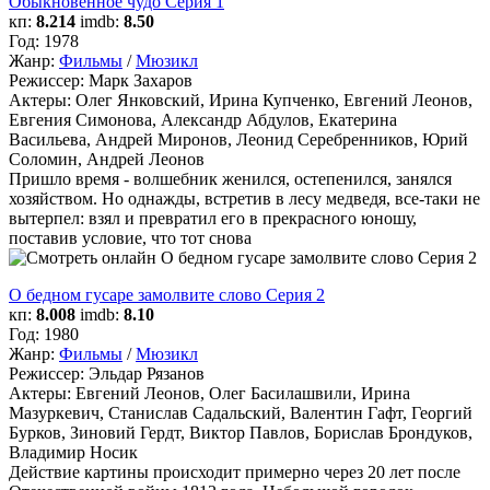
Обыкновенное чудо Серия 1
кп:
8.214
imdb:
8.50
Год:
1978
Жанр:
Фильмы
/
Мюзикл
Режиссер:
Марк Захаров
Актеры:
Олег Янковский, Ирина Купченко, Евгений Леонов,
Евгения Симонова, Александр Абдулов, Екатерина
Васильева, Андрей Миронов, Леонид Серебренников, Юрий
Соломин, Андрей Леонов
Пришло время - волшебник женился, остепенился, занялся
хозяйством. Но однажды, встретив в лесу медведя, все-таки не
вытерпел: взял и превратил его в прекрасного юношу,
поставив условие, что тот снова
О бедном гусаре замолвите слово Серия 2
кп:
8.008
imdb:
8.10
Год:
1980
Жанр:
Фильмы
/
Мюзикл
Режиссер:
Эльдар Рязанов
Актеры:
Евгений Леонов, Олег Басилашвили, Ирина
Мазуркевич, Станислав Садальский, Валентин Гафт, Георгий
Бурков, Зиновий Гердт, Виктор Павлов, Борислав Брондуков,
Владимир Носик
Действие картины происходит примерно через 20 лет после