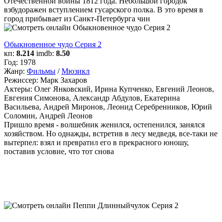
Отечественной войны 1812 года. Небольшой городок
взбудоражен вступлением гусарского полка. В это время в
город прибывает из Санкт-Петербурга чин
Обыкновенное чудо Серия 2
кп:
8.214
imdb:
8.50
Год:
1978
Жанр:
Фильмы
/
Мюзикл
Режиссер:
Марк Захаров
Актеры:
Олег Янковский, Ирина Купченко, Евгений Леонов,
Евгения Симонова, Александр Абдулов, Екатерина
Васильева, Андрей Миронов, Леонид Серебренников, Юрий
Соломин, Андрей Леонов
Пришло время - волшебник женился, остепенился, занялся
хозяйством. Но однажды, встретив в лесу медведя, все-таки не
вытерпел: взял и превратил его в прекрасного юношу,
поставив условие, что тот снова