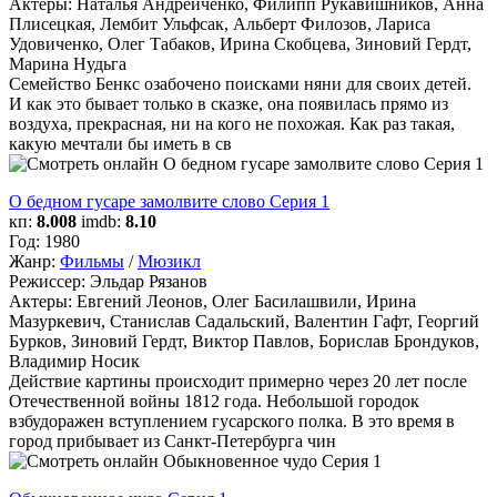
Актеры:
Наталья Андрейченко, Филипп Рукавишников, Анна
Плисецкая, Лембит Ульфсак, Альберт Филозов, Лариса
Удовиченко, Олег Табаков, Ирина Скобцева, Зиновий Гердт,
Марина Нудьга
Семейство Бенкс озабочено поисками няни для своих детей.
И как это бывает только в сказке, она появилась прямо из
воздуха, прекрасная, ни на кого не похожая. Как раз такая,
какую мечтали бы иметь в св
О бедном гусаре замолвите слово Серия 1
кп:
8.008
imdb:
8.10
Год:
1980
Жанр:
Фильмы
/
Мюзикл
Режиссер:
Эльдар Рязанов
Актеры:
Евгений Леонов, Олег Басилашвили, Ирина
Мазуркевич, Станислав Садальский, Валентин Гафт, Георгий
Бурков, Зиновий Гердт, Виктор Павлов, Борислав Брондуков,
Владимир Носик
Действие картины происходит примерно через 20 лет после
Отечественной войны 1812 года. Небольшой городок
взбудоражен вступлением гусарского полка. В это время в
город прибывает из Санкт-Петербурга чин