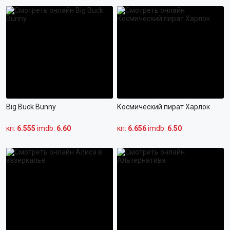
ТРИЛЛЕР
ПРИКЛЮЧЕНИЯ
ФАНТАСТИКА
МЮЗИКЛ
ФЭНТЕЗИ
СПОРТ
ФИЛЬМ-НУАР
БОЕВИК
ИГРА
ВОЕННЫЙ
Big Buck Bunny
Космический пират Харлок
КОРОТКОМЕТРАЖНЫЙ
ДЕТЕКТИВ
кп:
6.555
imdb:
6.60
кп:
6.656
ДРАМА
imdb:
6.50
МЕЛОДРАМА
КОМЕДИЯ
ТРИЛЛЕР
УЖАСЫ