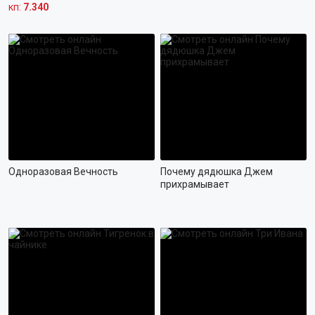
18+
кп:
7.340
ПОП
РОК
ХИП-ХОП
МЕТАЛ
ШАНСОН
КОНЦЕРТЫ
Одноразовая Вечность
Почему дядюшка Джем
ВИДЕОКЛИПЫ
прихрамывает
ЗАРУБЕЖНАЯ
РУССКАЯ