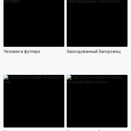
Человек в футляре
Заколдованный Запорожец