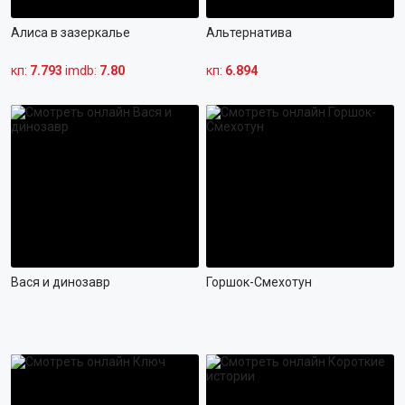
ФАНТАСТИКА
Алиса в зазеркалье
Альтернатива
ФЭНТЕЗИ
кп:
7.793
imdb:
7.80
кп:
6.894
БИОГРАФИЯ
РОССИЙСКИЕ
ВЕСТЕРН
ЗАРУБЕЖНЫЕ
КРИМИНАЛ
МУЛЬТФИЛЬМЫ
ИСТОРИЧЕСКИЙ
КОРОТКОМЕТРАЖНЫЕ
СЕМЕЙНЫЙ
ПОЛНОМЕТРАЖНЫЕ
ПРИКЛЮЧЕНИЯ
МУЛЬТСЕРИАЛЫ
Вася и динозавр
Горшок-Смехотун
РОМАНТИКА
КУКОЛЬНЫЕ
МОЛОДЁЖНЫЙ
ЮМОРИСТИЧЕСКИЕ
МИСТИКА
ДЕТЯМ ОТ 0 ЛЕТ