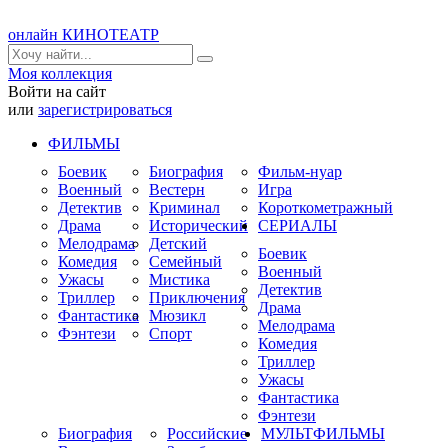
онлайн КИНОТЕАТР
Моя коллекция
Войти на сайт
или
зарегистрироваться
ФИЛЬМЫ
Боевик
Биография
Фильм-нуар
Военный
Вестерн
Игра
Детектив
Криминал
Короткометражный
Драма
Исторический
СЕРИАЛЫ
Мелодрама
Детский
Боевик
Комедия
Семейный
Военный
Ужасы
Мистика
Детектив
Триллер
Приключения
Драма
Фантастика
Мюзикл
Мелодрама
Фэнтези
Спорт
Комедия
Триллер
Ужасы
Фантастика
Фэнтези
Биография
Российские
МУЛЬТФИЛЬМЫ