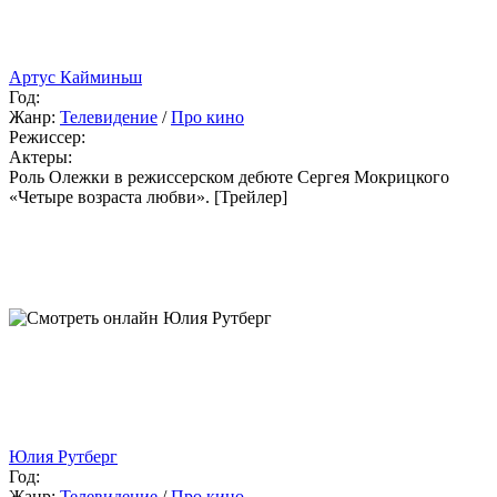
Артус Кайминьш
Год:
Жанр:
Телевидение
/
Про кино
Режиссер:
Актеры:
Роль Олежки в режиссерском дебюте Сергея Мокрицкого
«Четыре возраста любви». [Трейлер]
Юлия Рутберг
Год:
Жанр:
Телевидение
/
Про кино