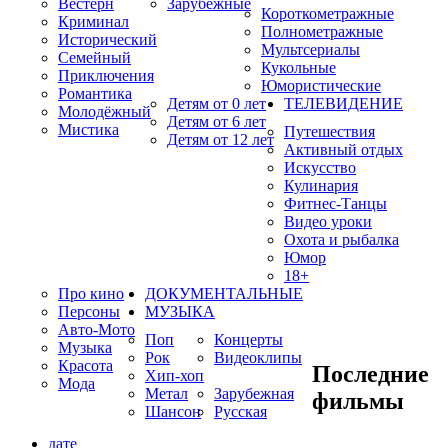
Вестерн
Зарубежные
Короткометражные
Криминал
Полнометражные
Исторический
Мультсериалы
Семейный
Кукольные
Приключения
Юмористические
Романтика
Детям от 0 лет
ТЕЛЕВИДЕНИЕ
Молодёжный
Детям от 6 лет
Мистика
Путешествия
Детям от 12 лет
Активный отдых
Искусство
Кулинария
Фитнес-Танцы
Видео уроки
Охота и рыбалка
Юмор
18+
Про кино
ДОКУМЕНТАЛЬНЫЕ
Персоны
МУЗЫКА
Авто-Мото
Поп
Концерты
Музыка
Рок
Видеоклипы
Красота
Последние
Хип-хоп
Мода
Метал
Зарубежная
фильмы
Шансон
Русская
дате