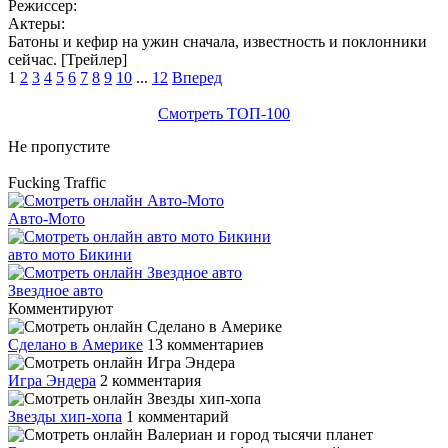
Режиссер:
Актеры:
Батоны и кефир на ужин сначала, известность и поклонники
сейчас. [Трейлер]
1
2
3
4
5
6
7
8
9
10
...
12
Вперед
Смотреть ТОП-100
Не пропустите
Fucking Traffic
Авто-Мото
авто мото Бикини
Звездное авто
Комментируют
Сделано в Америке
13 комментариев
Игра Эндера
2 комментария
Звезды хип-хопа
1 комментарий