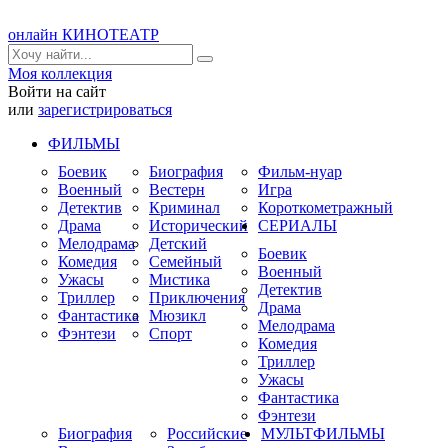
онлайн КИНОТЕАТР
Моя коллекция
Войти на сайт
или
зарегистрироваться
ФИЛЬМЫ
Боевик
Биография
Фильм-нуар
Военный
Вестерн
Игра
Детектив
Криминал
Короткометражный
Драма
Исторический
СЕРИАЛЫ
Мелодрама
Детский
Боевик
Комедия
Семейный
Военный
Ужасы
Мистика
Детектив
Триллер
Приключения
Драма
Фантастика
Мюзикл
Мелодрама
Фэнтези
Спорт
Комедия
Триллер
Ужасы
Фантастика
Фэнтези
Биография
Российские
МУЛЬТФИЛЬМЫ