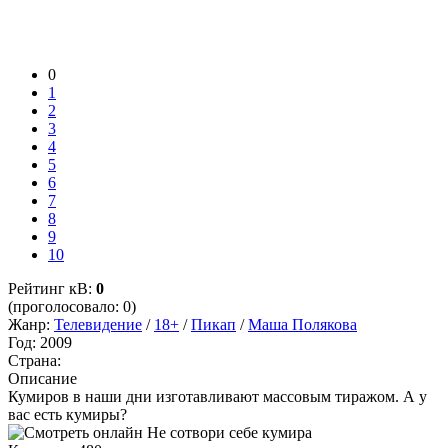
0
1
2
3
4
5
6
7
8
9
10
Рейтинг кВ:
0
(проголосовало: 0)
Жанр:
Телевидение
/
18+
/
Пикап
/
Маша Полякова
Год:
2009
Страна:
Описание
Кумиров в наши дни изготавливают массовым тиражом. А у
вас есть кумиры?