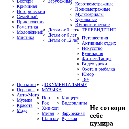
Вестерн
Зарубежные
Короткометражные
Криминал
Полнометражные
Исторический
Мультсериалы
Семейный
Кукольные
Приключения
Юмористические
Романтика
Детям от 0 лет
ТЕЛЕВИДЕНИЕ
Молодёжный
Детям от 6 лет
Мистика
Путешествия
Детям от 12 лет
Активный отдых
Искусство
Кулинария
Фитнес-Танцы
Видео уроки
Охота и рыбалка
Юмор
18+
Про кино
ДОКУМЕНТАЛЬНЫЕ
Персоны
МУЗЫКА
Авто-Мото
Поп
Концерты
Музыка
Рок
Видеоклипы
Красота
Не сотвори
Хип-хоп
Мода
Метал
Зарубежная
себе
Шансон
Русская
кумира