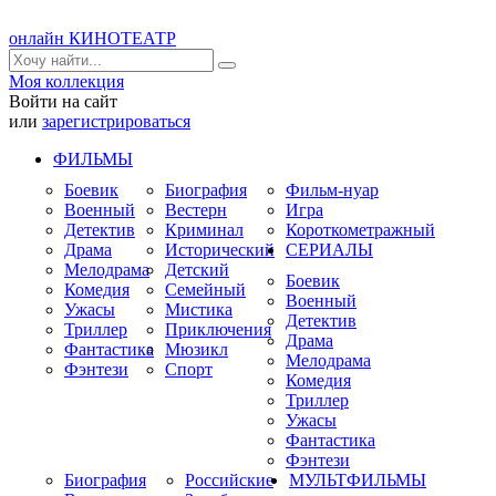
онлайн КИНОТЕАТР
Моя коллекция
Войти на сайт
или
зарегистрироваться
ФИЛЬМЫ
Боевик
Биография
Фильм-нуар
Военный
Вестерн
Игра
Детектив
Криминал
Короткометражный
Драма
Исторический
СЕРИАЛЫ
Мелодрама
Детский
Боевик
Комедия
Семейный
Военный
Ужасы
Мистика
Детектив
Триллер
Приключения
Драма
Фантастика
Мюзикл
Мелодрама
Фэнтези
Спорт
Комедия
Триллер
Ужасы
Фантастика
Фэнтези
Биография
Российские
МУЛЬТФИЛЬМЫ