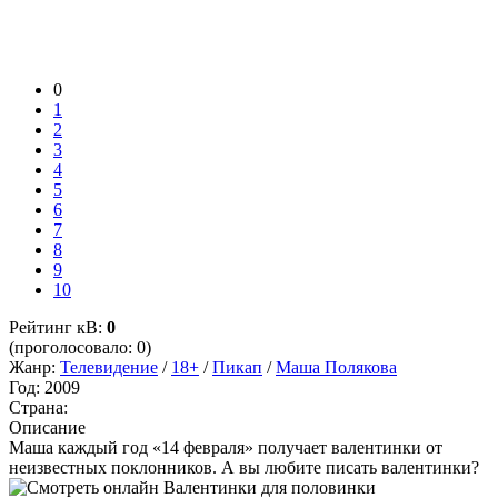
0
1
2
3
4
5
6
7
8
9
10
Рейтинг кВ:
0
(проголосовало: 0)
Жанр:
Телевидение
/
18+
/
Пикап
/
Маша Полякова
Год:
2009
Страна:
Описание
Маша каждый год «14 февраля» получает валентинки от
неизвестных поклонников. А вы любите писать валентинки?