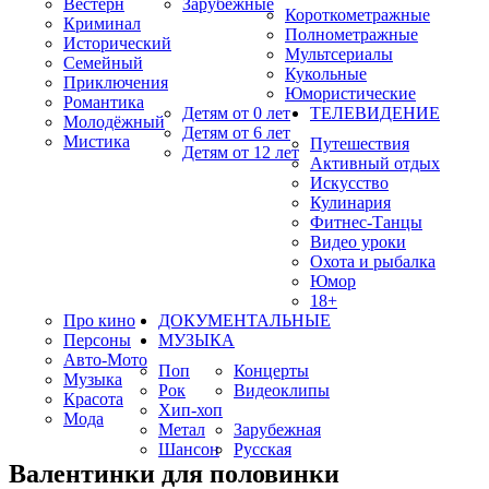
Вестерн
Зарубежные
Короткометражные
Криминал
Полнометражные
Исторический
Мультсериалы
Семейный
Кукольные
Приключения
Юмористические
Романтика
Детям от 0 лет
ТЕЛЕВИДЕНИЕ
Молодёжный
Детям от 6 лет
Мистика
Путешествия
Детям от 12 лет
Активный отдых
Искусство
Кулинария
Фитнес-Танцы
Видео уроки
Охота и рыбалка
Юмор
18+
Про кино
ДОКУМЕНТАЛЬНЫЕ
Персоны
МУЗЫКА
Авто-Мото
Поп
Концерты
Музыка
Рок
Видеоклипы
Красота
Хип-хоп
Мода
Метал
Зарубежная
Шансон
Русская
Валентинки для половинки