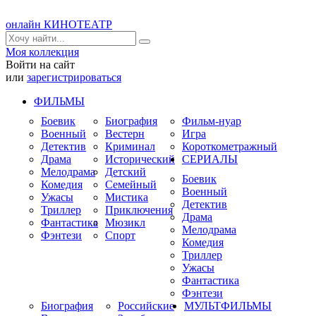
онлайн КИНОТЕАТР
Моя коллекция
Войти на сайт
или
зарегистрироваться
ФИЛЬМЫ
Боевик
Биография
Фильм-нуар
Военный
Вестерн
Игра
Детектив
Криминал
Короткометражный
Драма
Исторический
СЕРИАЛЫ
Мелодрама
Детский
Боевик
Комедия
Семейный
Военный
Ужасы
Мистика
Детектив
Триллер
Приключения
Драма
Фантастика
Мюзикл
Мелодрама
Фэнтези
Спорт
Комедия
Триллер
Ужасы
Фантастика
Фэнтези
Биография
Российские
МУЛЬТФИЛЬМЫ