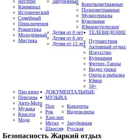
Вестерн
Зарубежные
Короткометражные
Криминал
Полнометражные
Исторический
Мультсериалы
Семейный
Кукольные
Приключения
Юмористические
Романтика
Детям от 0 лет
ТЕЛЕВИДЕНИЕ
Молодёжный
Детям от 6 лет
Мистика
Путешествия
Детям от 12 лет
Активный отдых
Искусство
Кулинария
Фитнес-Танцы
Видео уроки
Охота и рыбалка
Юмор
18+
Про кино
ДОКУМЕНТАЛЬНЫЕ
Персоны
МУЗЫКА
Авто-Мото
Поп
Концерты
Музыка
Рок
Видеоклипы
Красота
Хип-хоп
Мода
Метал
Зарубежная
Шансон
Русская
Безопасность Жаркий отдых