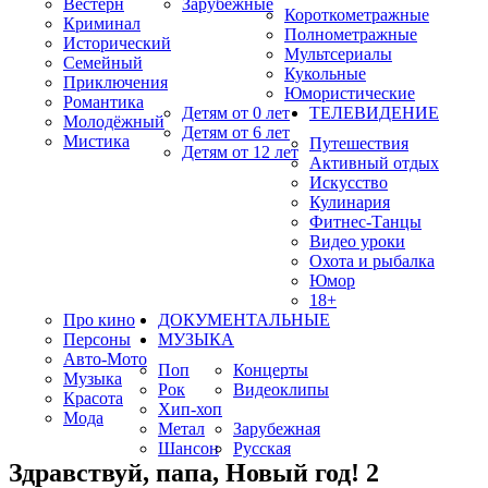
Вестерн
Зарубежные
Короткометражные
Криминал
Полнометражные
Исторический
Мультсериалы
Семейный
Кукольные
Приключения
Юмористические
Романтика
Детям от 0 лет
ТЕЛЕВИДЕНИЕ
Молодёжный
Детям от 6 лет
Мистика
Путешествия
Детям от 12 лет
Активный отдых
Искусство
Кулинария
Фитнес-Танцы
Видео уроки
Охота и рыбалка
Юмор
18+
Про кино
ДОКУМЕНТАЛЬНЫЕ
Персоны
МУЗЫКА
Авто-Мото
Поп
Концерты
Музыка
Рок
Видеоклипы
Красота
Хип-хоп
Мода
Метал
Зарубежная
Шансон
Русская
Здравствуй, папа, Новый год! 2