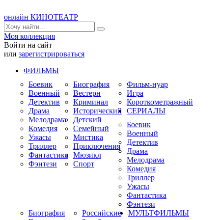
онлайн КИНОТЕАТР
Моя коллекция
Войти на сайт
или
зарегистрироваться
ФИЛЬМЫ
Боевик
Биография
Фильм-нуар
Военный
Вестерн
Игра
Детектив
Криминал
Короткометражный
Драма
Исторический
СЕРИАЛЫ
Мелодрама
Детский
Боевик
Комедия
Семейный
Военный
Ужасы
Мистика
Детектив
Триллер
Приключения
Драма
Фантастика
Мюзикл
Мелодрама
Фэнтези
Спорт
Комедия
Триллер
Ужасы
Фантастика
Фэнтези
Биография
Российские
МУЛЬТФИЛЬМЫ