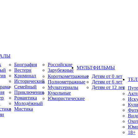
ИАЛЫ
к
Биография
Российские
МУЛЬТФИЛЬМЫ
ный
Вестерн
Зарубежные
тив
Криминал
Короткометражные
Детям от 0 лет
ТЕЛ
Исторический
Полнометражные
Детям от 6 лет
рама
Семейный
Мультсериалы
Детям от 12 лет
Пут
ия
Приключения
Кукольные
Акт
ер
Романтика
Юмористические
Иску
ы
Молодёжный
Кули
стика
Мистика
Фит
зи
Виде
Охот
Юмо
18+