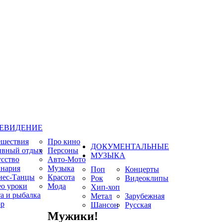
ЕВИДЕНИЕ
ешествия
Про кино
ДОКУМЕНТАЛЬНЫЕ
ивный отдых
Персоны
МУЗЫКА
сство
Авто-Мото
нария
Музыка
Поп
Концерты
нес-Танцы
Красота
Рок
Видеоклипы
о уроки
Мода
Хип-хоп
а и рыбалка
Метал
Зарубежная
р
Шансон
Русская
Мужики!