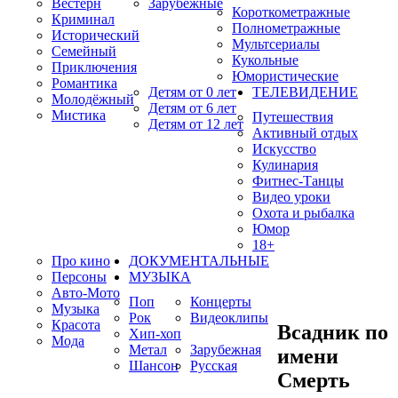
Вестерн
Зарубежные
Короткометражные
Криминал
Полнометражные
Исторический
Мультсериалы
Семейный
Кукольные
Приключения
Юмористические
Романтика
Детям от 0 лет
ТЕЛЕВИДЕНИЕ
Молодёжный
Детям от 6 лет
Мистика
Путешествия
Детям от 12 лет
Активный отдых
Искусство
Кулинария
Фитнес-Танцы
Видео уроки
Охота и рыбалка
Юмор
18+
Про кино
ДОКУМЕНТАЛЬНЫЕ
Персоны
МУЗЫКА
Авто-Мото
Поп
Концерты
Музыка
Рок
Видеоклипы
Красота
Всадник по
Хип-хоп
Мода
Метал
Зарубежная
имени
Шансон
Русская
Смерть