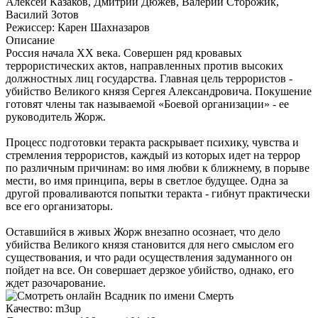
Алексей Казаков, Дмитрий Дюжев, Валерий Сторожик,
Василий Зотов
Режиссер:
Карен Шахназаров
Описание
Россия начала XX века. Совершен ряд кровавых
террористических актов, направленных против высоких
должностных лиц государства. Главная цель террористов -
убийство Великого князя Сергея Александровича. Покушение
готовят члены так называемой «Боевой организации» - ее
руководитель Жорж.
Процесс подготовки теракта раскрывает психику, чувства и
стремления террористов, каждый из которых идет на террор
по различным причинам: во имя любви к ближнему, в порыве
мести, во имя принципа, веры в светлое будущее. Одна за
другой проваливаются попытки теракта - гибнут практически
все его организаторы.
Оставшийся в живых Жорж внезапно осознает, что дело
убийства Великого князя становится для него смыслом его
существования, и что ради осуществления задуманного он
пойдет на все. Он совершает дерзкое убийство, однако, его
ждет разочарование.
Качество:
m3up