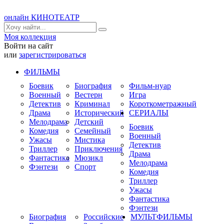
онлайн КИНОТЕАТР
Моя коллекция
Войти на сайт
или
зарегистрироваться
ФИЛЬМЫ
Боевик
Биография
Фильм-нуар
Военный
Вестерн
Игра
Детектив
Криминал
Короткометражный
Драма
Исторический
СЕРИАЛЫ
Мелодрама
Детский
Боевик
Комедия
Семейный
Военный
Ужасы
Мистика
Детектив
Триллер
Приключения
Драма
Фантастика
Мюзикл
Мелодрама
Фэнтези
Спорт
Комедия
Триллер
Ужасы
Фантастика
Фэнтези
Биография
Российские
МУЛЬТФИЛЬМЫ