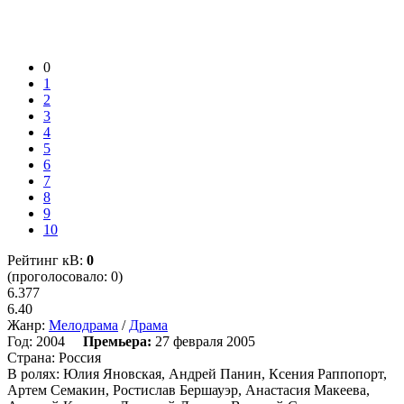
0
1
2
3
4
5
6
7
8
9
10
Рейтинг кВ:
0
(проголосовало: 0)
6.377
6.40
Жанр:
Мелодрама
/
Драма
Год:
2004
Премьера:
27 февраля 2005
Страна:
Россия
В ролях:
Юлия Яновская, Андрей Панин, Ксения Раппопорт,
Артем Семакин, Ростислав Бершауэр, Анастасия Макеева,