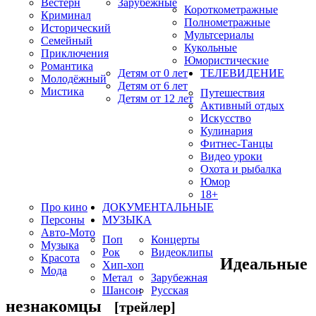
Вестерн
Зарубежные
Короткометражные
Криминал
Полнометражные
Исторический
Мультсериалы
Семейный
Кукольные
Приключения
Юмористические
Романтика
Детям от 0 лет
ТЕЛЕВИДЕНИЕ
Молодёжный
Детям от 6 лет
Мистика
Путешествия
Детям от 12 лет
Активный отдых
Искусство
Кулинария
Фитнес-Танцы
Видео уроки
Охота и рыбалка
Юмор
18+
Про кино
ДОКУМЕНТАЛЬНЫЕ
Персоны
МУЗЫКА
Авто-Мото
Поп
Концерты
Музыка
Рок
Видеоклипы
Красота
Идеальные
Хип-хоп
Мода
Метал
Зарубежная
Шансон
Русская
незнакомцы
[трейлер]