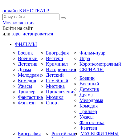
онлайн КИНОТЕАТР
Моя коллекция
Войти на сайт
или
зарегистрироваться
ФИЛЬМЫ
Боевик
Биография
Фильм-нуар
Военный
Вестерн
Игра
Детектив
Криминал
Короткометражный
Драма
Исторический
СЕРИАЛЫ
Мелодрама
Детский
Боевик
Комедия
Семейный
Военный
Ужасы
Мистика
Детектив
Триллер
Приключения
Драма
Фантастика
Мюзикл
Мелодрама
Фэнтези
Спорт
Комедия
Триллер
Ужасы
Фантастика
Фэнтези
Биография
Российские
МУЛЬТФИЛЬМЫ