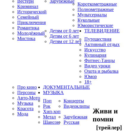
Вестерн
Зарубежные
Короткометражные
Криминал
Полнометражные
Исторический
Мультсериалы
Семейный
Кукольные
Приключения
Юмористические
Романтика
Детям от 0 лет
ТЕЛЕВИДЕНИЕ
Молодёжный
Детям от 6 лет
Мистика
Путешествия
Детям от 12 лет
Активный отдых
Искусство
Кулинария
Фитнес-Танцы
Видео уроки
Охота и рыбалка
Юмор
18+
Про кино
ДОКУМЕНТАЛЬНЫЕ
Персоны
МУЗЫКА
Авто-Мото
Поп
Концерты
Музыка
Рок
Видеоклипы
Красота
Живи и
Хип-хоп
Мода
Метал
Зарубежная
помни
Шансон
Русская
[трейлер]