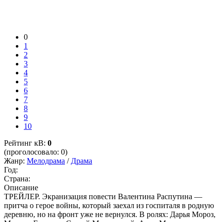
0
1
2
3
4
5
6
7
8
9
10
Рейтинг кВ:
0
(проголосовало: 0)
Жанр:
Мелодрама
/
Драма
Год:
Страна:
Описание
ТРЕЙЛЕР. Экранизация повести Валентина Распутина —
притча о герое войны, который заехал из госпиталя в родную
деревню, но на фронт уже не вернулся. В ролях: Дарья Мороз,