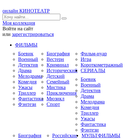
онлайн КИНОТЕАТР
Моя коллекция
Войти на сайт
или
зарегистрироваться
ФИЛЬМЫ
Боевик
Биография
Фильм-нуар
Военный
Вестерн
Игра
Детектив
Криминал
Короткометражный
Драма
Исторический
СЕРИАЛЫ
Мелодрама
Детский
Боевик
Комедия
Семейный
Военный
Ужасы
Мистика
Детектив
Триллер
Приключения
Драма
Фантастика
Мюзикл
Мелодрама
Фэнтези
Спорт
Комедия
Триллер
Ужасы
Фантастика
Фэнтези
Биография
Российские
МУЛЬТФИЛЬМЫ