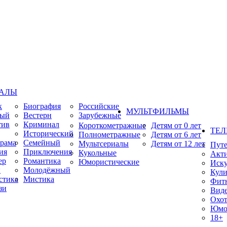
ИАЛЫ
к
Биография
Российские
МУЛЬТФИЛЬМЫ
ный
Вестерн
Зарубежные
тив
Криминал
Короткометражные
Детям от 0 лет
ТЕЛ
Исторический
Полнометражные
Детям от 6 лет
рама
Семейный
Мультсериалы
Детям от 12 лет
Пут
ия
Приключения
Кукольные
Акт
ер
Романтика
Юмористические
Иску
ы
Молодёжный
Кули
стика
Мистика
Фит
зи
Виде
Охот
Юмо
18+