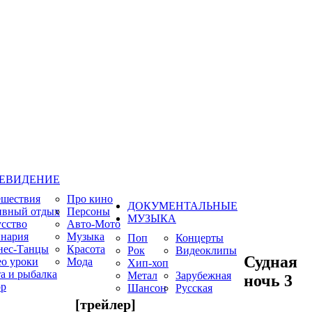
ЕВИДЕНИЕ
ешествия
Про кино
ДОКУМЕНТАЛЬНЫЕ
ивный отдых
Персоны
МУЗЫКА
сство
Авто-Мото
нария
Музыка
Поп
Концерты
нес-Танцы
Красота
Рок
Видеоклипы
Судная
о уроки
Мода
Хип-хоп
а и рыбалка
Метал
Зарубежная
ночь 3
р
Шансон
Русская
[трейлер]