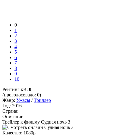
0
1
2
3
4
5
6
7
8
9
10
Рейтинг кВ:
0
(проголосовало: 0)
Жанр:
Ужасы
/
Триллер
Год:
2016
Страна:
Описание
Трейлер к фильму Судная ночь 3
Качество:
1080p