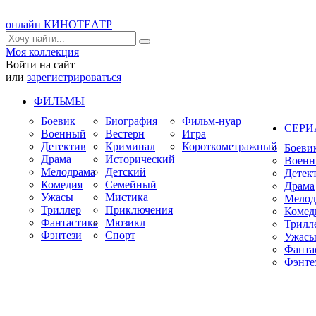
онлайн КИНОТЕАТР
Моя коллекция
Войти на сайт
или
зарегистрироваться
ФИЛЬМЫ
Боевик
Биография
Фильм-нуар
СЕР
Военный
Вестерн
Игра
Детектив
Криминал
Короткометражный
Боеви
Драма
Исторический
Воен
Мелодрама
Детский
Детек
Комедия
Семейный
Драма
Ужасы
Мистика
Мелод
Триллер
Приключения
Комед
Фантастика
Мюзикл
Трилл
Фэнтези
Спорт
Ужас
Фанта
Фэнте