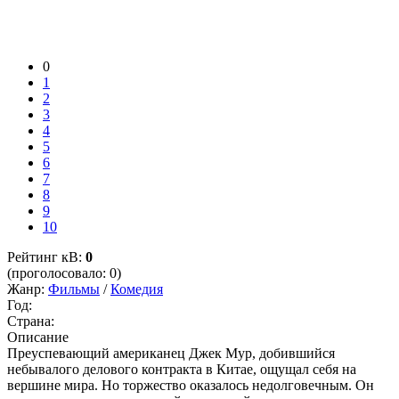
0
1
2
3
4
5
6
7
8
9
10
Рейтинг кВ:
0
(проголосовало: 0)
Жанр:
Фильмы
/
Комедия
Год:
Страна:
Описание
Преуспевающий американец Джек Мур, добившийся
небывалого делового контракта в Китае, ощущал себя на
вершине мира. Но торжество оказалось недолговечным. Он