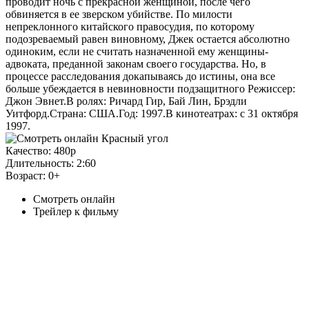
проводит ночь с прекрасной женщиной, после чего
обвиняется в ее зверском убийстве. По милости
непреклонного китайского правосудия, по которому
подозреваемый равен виновному, Джек остается абсолютно
одиноким, если не считать назначенной ему женщины-
адвоката, преданной законам своего государства. Но, в
процессе расследования докапываясь до истины, она все
больше убеждается в невиновности подзащитного Режиссер:
Джон Эвнет.В ролях: Ричард Гир, Бай Лин, Брэдли
Уитфорд.Страна: США.Год: 1997.В кинотеатрах: с 31 октября
1997.
Качество:
480p
Длительность:
2:60
Возраст:
0+
Смотреть онлайн
Трейлер к фильму