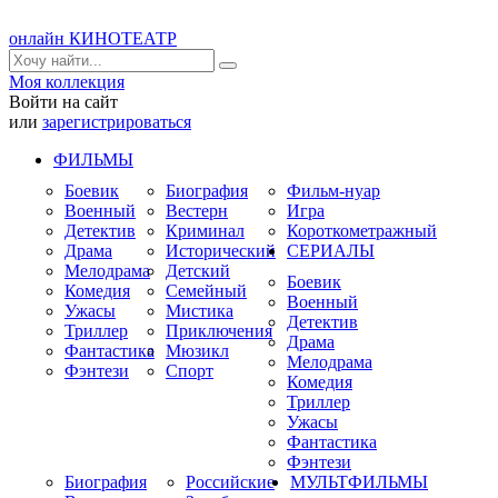
онлайн КИНОТЕАТР
Моя коллекция
Войти на сайт
или
зарегистрироваться
ФИЛЬМЫ
Боевик
Биография
Фильм-нуар
Военный
Вестерн
Игра
Детектив
Криминал
Короткометражный
Драма
Исторический
СЕРИАЛЫ
Мелодрама
Детский
Боевик
Комедия
Семейный
Военный
Ужасы
Мистика
Детектив
Триллер
Приключения
Драма
Фантастика
Мюзикл
Мелодрама
Фэнтези
Спорт
Комедия
Триллер
Ужасы
Фантастика
Фэнтези
Биография
Российские
МУЛЬТФИЛЬМЫ