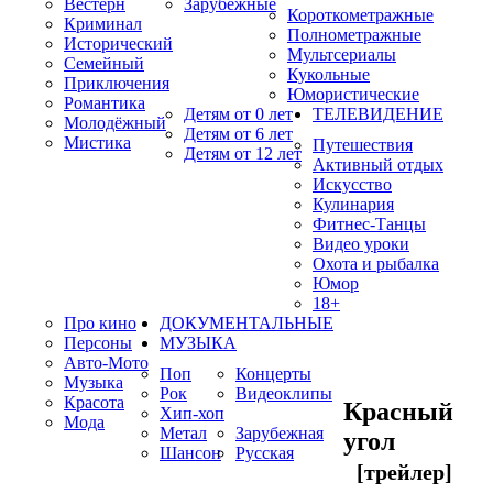
Вестерн
Зарубежные
Короткометражные
Криминал
Полнометражные
Исторический
Мультсериалы
Семейный
Кукольные
Приключения
Юмористические
Романтика
Детям от 0 лет
ТЕЛЕВИДЕНИЕ
Молодёжный
Детям от 6 лет
Мистика
Путешествия
Детям от 12 лет
Активный отдых
Искусство
Кулинария
Фитнес-Танцы
Видео уроки
Охота и рыбалка
Юмор
18+
Про кино
ДОКУМЕНТАЛЬНЫЕ
Персоны
МУЗЫКА
Авто-Мото
Поп
Концерты
Музыка
Рок
Видеоклипы
Красота
Красный
Хип-хоп
Мода
Метал
Зарубежная
угол
Шансон
Русская
[трейлер]