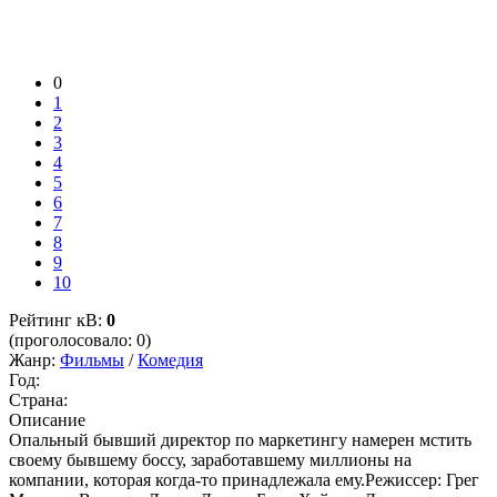
0
1
2
3
4
5
6
7
8
9
10
Рейтинг кВ:
0
(проголосовало: 0)
Жанр:
Фильмы
/
Комедия
Год:
Страна:
Описание
Опальный бывший директор по маркетингу намерен мстить
своему бывшему боссу, заработавшему миллионы на
компании, которая когда-то принадлежала ему.Режиссер: Грег