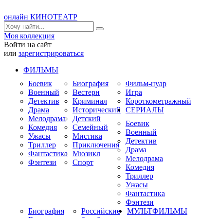
онлайн КИНОТЕАТР
Моя коллекция
Войти на сайт
или
зарегистрироваться
ФИЛЬМЫ
Боевик
Биография
Фильм-нуар
Военный
Вестерн
Игра
Детектив
Криминал
Короткометражный
Драма
Исторический
СЕРИАЛЫ
Мелодрама
Детский
Боевик
Комедия
Семейный
Военный
Ужасы
Мистика
Детектив
Триллер
Приключения
Драма
Фантастика
Мюзикл
Мелодрама
Фэнтези
Спорт
Комедия
Триллер
Ужасы
Фантастика
Фэнтези
Биография
Российские
МУЛЬТФИЛЬМЫ