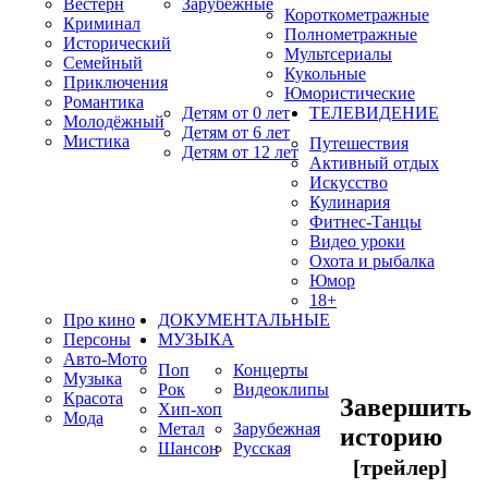
Вестерн
Зарубежные
Короткометражные
Криминал
Полнометражные
Исторический
Мультсериалы
Семейный
Кукольные
Приключения
Юмористические
Романтика
Детям от 0 лет
ТЕЛЕВИДЕНИЕ
Молодёжный
Детям от 6 лет
Мистика
Путешествия
Детям от 12 лет
Активный отдых
Искусство
Кулинария
Фитнес-Танцы
Видео уроки
Охота и рыбалка
Юмор
18+
Про кино
ДОКУМЕНТАЛЬНЫЕ
Персоны
МУЗЫКА
Авто-Мото
Поп
Концерты
Музыка
Рок
Видеоклипы
Красота
Завершить
Хип-хоп
Мода
Метал
Зарубежная
историю
Шансон
Русская
[трейлер]