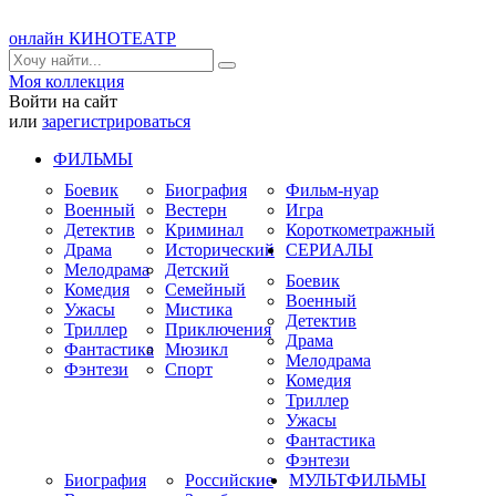
онлайн КИНОТЕАТР
Моя коллекция
Войти на сайт
или
зарегистрироваться
ФИЛЬМЫ
Боевик
Биография
Фильм-нуар
Военный
Вестерн
Игра
Детектив
Криминал
Короткометражный
Драма
Исторический
СЕРИАЛЫ
Мелодрама
Детский
Боевик
Комедия
Семейный
Военный
Ужасы
Мистика
Детектив
Триллер
Приключения
Драма
Фантастика
Мюзикл
Мелодрама
Фэнтези
Спорт
Комедия
Триллер
Ужасы
Фантастика
Фэнтези
Биография
Российские
МУЛЬТФИЛЬМЫ