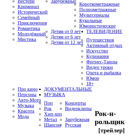
Вестерн
Зарубежные
Короткометражные
Криминал
Полнометражные
Исторический
Мультсериалы
Семейный
Кукольные
Приключения
Юмористические
Романтика
Детям от 0 лет
ТЕЛЕВИДЕНИЕ
Молодёжный
Детям от 6 лет
Мистика
Путешествия
Детям от 12 лет
Активный отдых
Искусство
Кулинария
Фитнес-Танцы
Видео уроки
Охота и рыбалка
Юмор
18+
Про кино
ДОКУМЕНТАЛЬНЫЕ
Персоны
МУЗЫКА
Авто-Мото
Поп
Концерты
Музыка
Рок
Видеоклипы
Красота
Рок-н-
Хип-хоп
Мода
Метал
Зарубежная
рольщик
Шансон
Русская
[трейлер]