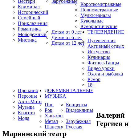
Вестерн
Зарубежные
Короткометражные
Криминал
Полнометражные
Исторический
Мультсериалы
Семейный
Кукольные
Приключения
Юмористические
Романтика
Детям от 0 лет
ТЕЛЕВИДЕНИЕ
Молодёжный
Детям от 6 лет
Мистика
Путешествия
Детям от 12 лет
Активный отдых
Искусство
Кулинария
Фитнес-Танцы
Видео уроки
Охота и рыбалка
Юмор
18+
Про кино
ДОКУМЕНТАЛЬНЫЕ
Персоны
МУЗЫКА
Авто-Мото
Поп
Концерты
Музыка
Рок
Видеоклипы
Красота
Валерий
Хип-хоп
Мода
Метал
Зарубежная
Гергиев и
Шансон
Русская
Мариинский театр