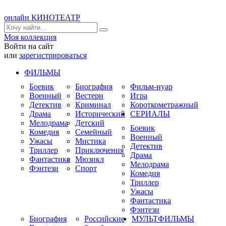
онлайн КИНОТЕАТР
Моя коллекция
Войти на сайт
или
зарегистрироваться
ФИЛЬМЫ
Боевик
Биография
Фильм-нуар
Военный
Вестерн
Игра
Детектив
Криминал
Короткометражный
Драма
Исторический
СЕРИАЛЫ
Мелодрама
Детский
Боевик
Комедия
Семейный
Военный
Ужасы
Мистика
Детектив
Триллер
Приключения
Драма
Фантастика
Мюзикл
Мелодрама
Фэнтези
Спорт
Комедия
Триллер
Ужасы
Фантастика
Фэнтези
Биография
Российские
МУЛЬТФИЛЬМЫ