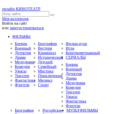
онлайн КИНОТЕАТР
Моя коллекция
Войти на сайт
или
зарегистрироваться
ФИЛЬМЫ
Боевик
Биография
Фильм-нуар
Военный
Вестерн
Игра
Детектив
Криминал
Короткометражный
Драма
Исторический
СЕРИАЛЫ
Мелодрама
Детский
Боевик
Комедия
Семейный
Военный
Ужасы
Мистика
Детектив
Триллер
Приключения
Драма
Фантастика
Мюзикл
Мелодрама
Фэнтези
Спорт
Комедия
Триллер
Ужасы
Фантастика
Фэнтези
Биография
Российские
МУЛЬТФИЛЬМЫ