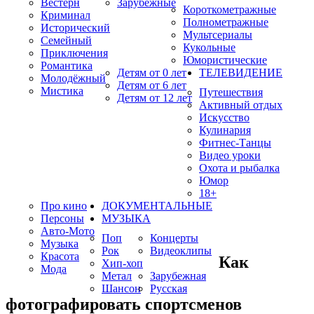
Вестерн
Зарубежные
Короткометражные
Криминал
Полнометражные
Исторический
Мультсериалы
Семейный
Кукольные
Приключения
Юмористические
Романтика
Детям от 0 лет
ТЕЛЕВИДЕНИЕ
Молодёжный
Детям от 6 лет
Мистика
Путешествия
Детям от 12 лет
Активный отдых
Искусство
Кулинария
Фитнес-Танцы
Видео уроки
Охота и рыбалка
Юмор
18+
Про кино
ДОКУМЕНТАЛЬНЫЕ
Персоны
МУЗЫКА
Авто-Мото
Поп
Концерты
Музыка
Рок
Видеоклипы
Красота
Как
Хип-хоп
Мода
Метал
Зарубежная
Шансон
Русская
фотографировать спортсменов