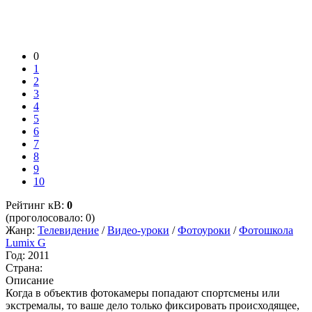
0
1
2
3
4
5
6
7
8
9
10
Рейтинг кВ:
0
(проголосовало: 0)
Жанр:
Телевидение
/
Видео-уроки
/
Фотоуроки
/
Фотошкола
Lumix G
Год:
2011
Страна:
Описание
Когда в объектив фотокамеры попадают спортсмены или
экстремалы, то ваше дело только фиксировать происходящее,