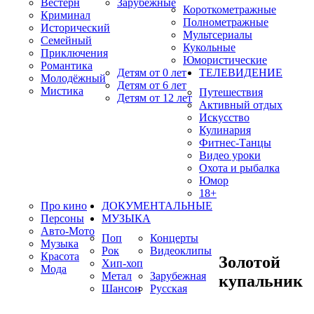
Вестерн
Зарубежные
Короткометражные
Криминал
Полнометражные
Исторический
Мультсериалы
Семейный
Кукольные
Приключения
Юмористические
Романтика
Детям от 0 лет
ТЕЛЕВИДЕНИЕ
Молодёжный
Детям от 6 лет
Мистика
Путешествия
Детям от 12 лет
Активный отдых
Искусство
Кулинария
Фитнес-Танцы
Видео уроки
Охота и рыбалка
Юмор
18+
Про кино
ДОКУМЕНТАЛЬНЫЕ
Персоны
МУЗЫКА
Авто-Мото
Поп
Концерты
Музыка
Рок
Видеоклипы
Красота
Золотой
Хип-хоп
Мода
Метал
Зарубежная
купальник
Шансон
Русская