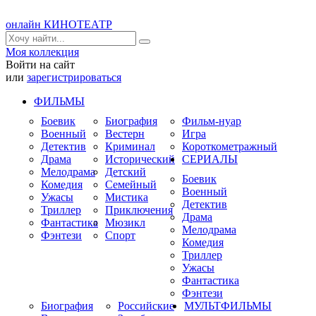
онлайн КИНОТЕАТР
Моя коллекция
Войти на сайт
или
зарегистрироваться
ФИЛЬМЫ
Боевик
Биография
Фильм-нуар
Военный
Вестерн
Игра
Детектив
Криминал
Короткометражный
Драма
Исторический
СЕРИАЛЫ
Мелодрама
Детский
Боевик
Комедия
Семейный
Военный
Ужасы
Мистика
Детектив
Триллер
Приключения
Драма
Фантастика
Мюзикл
Мелодрама
Фэнтези
Спорт
Комедия
Триллер
Ужасы
Фантастика
Фэнтези
Биография
Российские
МУЛЬТФИЛЬМЫ