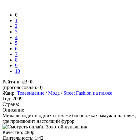
0
1
2
3
4
5
6
7
8
9
10
Рейтинг кВ:
0
(проголосовало: 0)
Жанр:
Телевидение
/
Мода
/
Street Fashion на пляже
Год:
2009
Страна:
Описание
Мила выходит в одних и тех же босоножках замуж и на пляж,
где производит настоящий фурор.
Качество:
480p
Длительность:
1:42