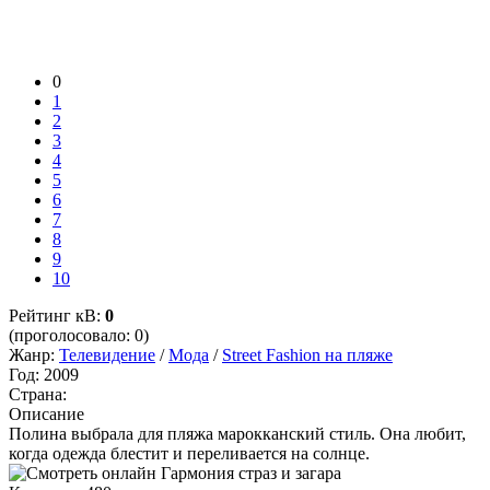
0
1
2
3
4
5
6
7
8
9
10
Рейтинг кВ:
0
(проголосовало: 0)
Жанр:
Телевидение
/
Мода
/
Street Fashion на пляже
Год:
2009
Страна:
Описание
Полина выбрала для пляжа марокканский стиль. Она любит,
когда одежда блестит и переливается на солнце.