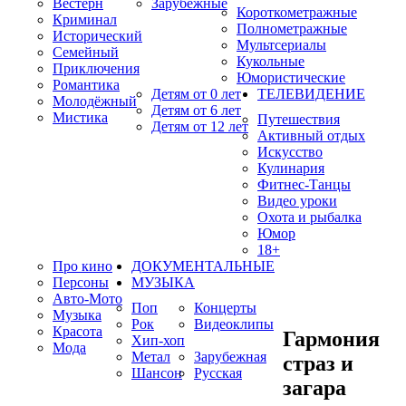
Вестерн
Зарубежные
Короткометражные
Криминал
Полнометражные
Исторический
Мультсериалы
Семейный
Кукольные
Приключения
Юмористические
Романтика
Детям от 0 лет
ТЕЛЕВИДЕНИЕ
Молодёжный
Детям от 6 лет
Мистика
Путешествия
Детям от 12 лет
Активный отдых
Искусство
Кулинария
Фитнес-Танцы
Видео уроки
Охота и рыбалка
Юмор
18+
Про кино
ДОКУМЕНТАЛЬНЫЕ
Персоны
МУЗЫКА
Авто-Мото
Поп
Концерты
Музыка
Рок
Видеоклипы
Красота
Гармония
Хип-хоп
Мода
Метал
Зарубежная
страз и
Шансон
Русская
загара