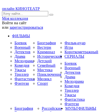
онлайн КИНОТЕАТР
Моя коллекция
Войти на сайт
или
зарегистрироваться
ФИЛЬМЫ
Боевик
Биография
Фильм-нуар
Военный
Вестерн
Игра
Детектив
Криминал
Короткометражный
Драма
Исторический
СЕРИАЛЫ
Мелодрама
Детский
Боевик
Комедия
Семейный
Военный
Ужасы
Мистика
Детектив
Триллер
Приключения
Драма
Фантастика
Мюзикл
Мелодрама
Фэнтези
Спорт
Комедия
Триллер
Ужасы
Фантастика
Фэнтези
Биография
Российские
МУЛЬТФИЛЬМЫ