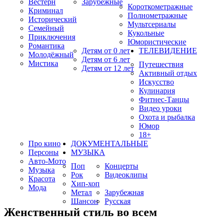
Вестерн
Зарубежные
Короткометражные
Криминал
Полнометражные
Исторический
Мультсериалы
Семейный
Кукольные
Приключения
Юмористические
Романтика
Детям от 0 лет
ТЕЛЕВИДЕНИЕ
Молодёжный
Детям от 6 лет
Мистика
Путешествия
Детям от 12 лет
Активный отдых
Искусство
Кулинария
Фитнес-Танцы
Видео уроки
Охота и рыбалка
Юмор
18+
Про кино
ДОКУМЕНТАЛЬНЫЕ
Персоны
МУЗЫКА
Авто-Мото
Поп
Концерты
Музыка
Рок
Видеоклипы
Красота
Хип-хоп
Мода
Метал
Зарубежная
Шансон
Русская
Женственный стиль во всем