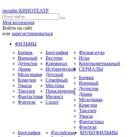
онлайн КИНОТЕАТР
Моя коллекция
Войти на сайт
или
зарегистрироваться
ФИЛЬМЫ
Боевик
Биография
Фильм-нуар
Военный
Вестерн
Игра
Детектив
Криминал
Короткометражный
Драма
Исторический
СЕРИАЛЫ
Мелодрама
Детский
Боевик
Комедия
Семейный
Военный
Ужасы
Мистика
Детектив
Триллер
Приключения
Драма
Фантастика
Мюзикл
Мелодрама
Фэнтези
Спорт
Комедия
Триллер
Ужасы
Фантастика
Фэнтези
Биография
Российские
МУЛЬТФИЛЬМЫ