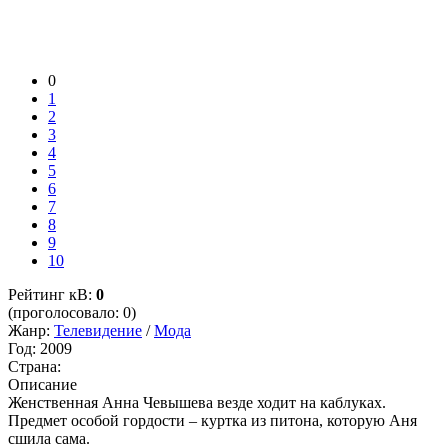
0
1
2
3
4
5
6
7
8
9
10
Рейтинг кВ:
0
(проголосовало: 0)
Жанр:
Телевидение
/
Мода
Год:
2009
Страна:
Описание
Женственная Анна Чевышева везде ходит на каблуках.
Предмет особой гордости – куртка из питона, которую Аня
сшила сама.