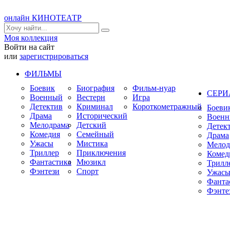
онлайн КИНОТЕАТР
Моя коллекция
Войти на сайт
или
зарегистрироваться
ФИЛЬМЫ
Боевик
Биография
Фильм-нуар
СЕР
Военный
Вестерн
Игра
Детектив
Криминал
Короткометражный
Боеви
Драма
Исторический
Воен
Мелодрама
Детский
Детек
Комедия
Семейный
Драма
Ужасы
Мистика
Мелод
Триллер
Приключения
Комед
Фантастика
Мюзикл
Трилл
Фэнтези
Спорт
Ужас
Фанта
Фэнте