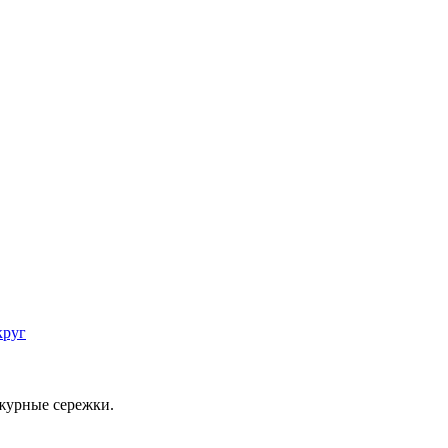
круг
ажурные сережки.