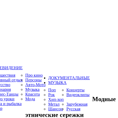
ЕВИДЕНИЕ
ешествия
Про кино
ДОКУМЕНТАЛЬНЫЕ
ивный отдых
Персоны
МУЗЫКА
сство
Авто-Мото
нария
Музыка
Поп
Концерты
нес-Танцы
Красота
Рок
Видеоклипы
Модные
о уроки
Мода
Хип-хоп
а и рыбалка
Метал
Зарубежная
р
Шансон
Русская
этнические сережки