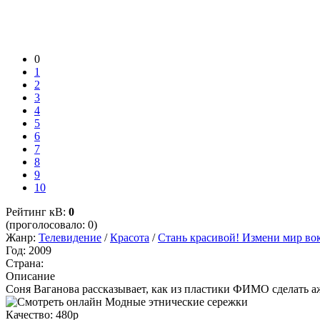
0
1
2
3
4
5
6
7
8
9
10
Рейтинг кВ:
0
(проголосовало: 0)
Жанр:
Телевидение
/
Красота
/
Стань красивой! Измени мир во
Год:
2009
Страна:
Описание
Соня Ваганова рассказывает, как из пластики ФИМО сделать 
Качество:
480p