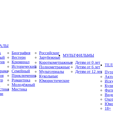
ИАЛЫ
к
Биография
Российские
МУЛЬТФИЛЬМЫ
ный
Вестерн
Зарубежные
тив
Криминал
Короткометражные
Детям от 0 лет
ТЕЛ
Исторический
Полнометражные
Детям от 6 лет
рама
Семейный
Мультсериалы
Детям от 12 лет
Пут
ия
Приключения
Кукольные
Акт
ер
Романтика
Юмористические
Иску
ы
Молодёжный
Кули
стика
Мистика
Фит
зи
Виде
Охот
Юмо
18+