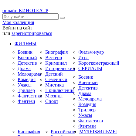
онлайн КИНОТЕАТР
Моя коллекция
Войти на сайт
или
зарегистрироваться
ФИЛЬМЫ
Боевик
Биография
Фильм-нуар
Военный
Вестерн
Игра
Детектив
Криминал
Короткометражный
Драма
Исторический
СЕРИАЛЫ
Мелодрама
Детский
Боевик
Комедия
Семейный
Военный
Ужасы
Мистика
Детектив
Триллер
Приключения
Драма
Фантастика
Мюзикл
Мелодрама
Фэнтези
Спорт
Комедия
Триллер
Ужасы
Фантастика
Фэнтези
Биография
Российские
МУЛЬТФИЛЬМЫ