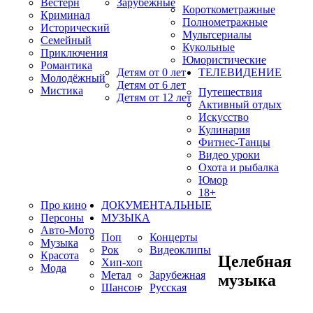
Вестерн
Зарубежные
Короткометражные
Криминал
Полнометражные
Исторический
Мультсериалы
Семейный
Кукольные
Приключения
Юмористические
Романтика
Детям от 0 лет
ТЕЛЕВИДЕНИЕ
Молодёжный
Детям от 6 лет
Мистика
Путешествия
Детям от 12 лет
Активный отдых
Искусство
Кулинария
Фитнес-Танцы
Видео уроки
Охота и рыбалка
Юмор
18+
Про кино
ДОКУМЕНТАЛЬНЫЕ
Персоны
МУЗЫКА
Авто-Мото
Поп
Концерты
Музыка
Рок
Видеоклипы
Красота
Целебная
Хип-хоп
Мода
Метал
Зарубежная
музыка
Шансон
Русская