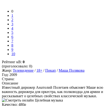
0
1
2
3
4
5
6
7
8
9
10
Рейтинг кВ:
0
(проголосовало: 0)
Жанр:
Телевидение
/
18+
/
Пикап
/
Маша Полякова
Год:
2009
Страна:
Описание
Известный дирижер Анатолий Полетаев объясняет Маше всю
важность дирижера для оркестра, как полководца для армии и
рассказывает о целебных свойствах классической музыки.
Качество:
480p