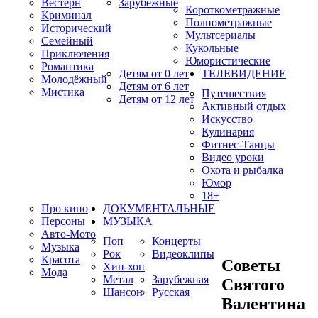
Вестерн
Зарубежные
Короткометражные
Криминал
Полнометражные
Исторический
Мультсериалы
Семейный
Кукольные
Приключения
Юмористические
Романтика
Детям от 0 лет
ТЕЛЕВИДЕНИЕ
Молодёжный
Детям от 6 лет
Мистика
Путешествия
Детям от 12 лет
Активный отдых
Искусство
Кулинария
Фитнес-Танцы
Видео уроки
Охота и рыбалка
Юмор
18+
Про кино
ДОКУМЕНТАЛЬНЫЕ
Персоны
МУЗЫКА
Авто-Мото
Поп
Концерты
Музыка
Рок
Видеоклипы
Красота
Советы
Хип-хоп
Мода
Метал
Зарубежная
Святого
Шансон
Русская
Валентина