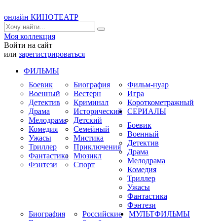
онлайн КИНОТЕАТР
Моя коллекция
Войти на сайт
или
зарегистрироваться
ФИЛЬМЫ
Боевик
Биография
Фильм-нуар
Военный
Вестерн
Игра
Детектив
Криминал
Короткометражный
Драма
Исторический
СЕРИАЛЫ
Мелодрама
Детский
Боевик
Комедия
Семейный
Военный
Ужасы
Мистика
Детектив
Триллер
Приключения
Драма
Фантастика
Мюзикл
Мелодрама
Фэнтези
Спорт
Комедия
Триллер
Ужасы
Фантастика
Фэнтези
Биография
Российские
МУЛЬТФИЛЬМЫ