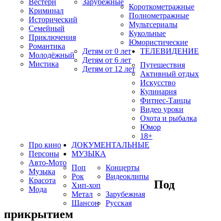
Вестерн
Зарубежные
Короткометражные
Криминал
Полнометражные
Исторический
Мультсериалы
Семейный
Кукольные
Приключения
Юмористические
Романтика
Детям от 0 лет
ТЕЛЕВИДЕНИЕ
Молодёжный
Детям от 6 лет
Мистика
Путешествия
Детям от 12 лет
Активный отдых
Искусство
Кулинария
Фитнес-Танцы
Видео уроки
Охота и рыбалка
Юмор
18+
Про кино
ДОКУМЕНТАЛЬНЫЕ
Персоны
МУЗЫКА
Авто-Мото
Поп
Концерты
Музыка
Рок
Видеоклипы
Красота
Под
Хип-хоп
Мода
Метал
Зарубежная
Шансон
Русская
прикрытием