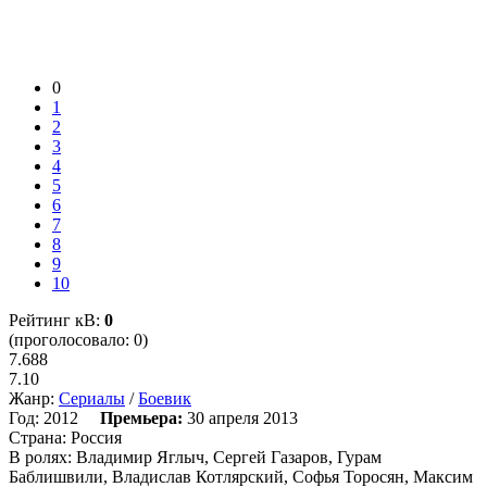
0
1
2
3
4
5
6
7
8
9
10
Рейтинг кВ:
0
(проголосовало: 0)
7.688
7.10
Жанр:
Сериалы
/
Боевик
Год:
2012
Премьера:
30 апреля 2013
Страна:
Россия
В ролях:
Владимир Яглыч, Сергей Газаров, Гурам
Баблишвили, Владислав Котлярский, Софья Торосян, Максим