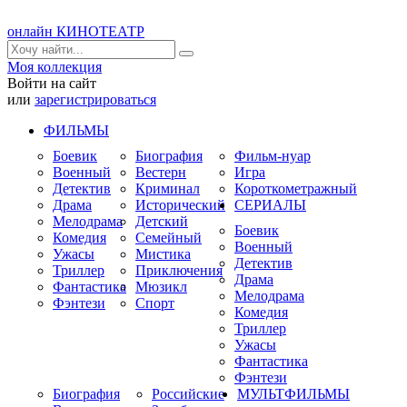
онлайн КИНОТЕАТР
Моя коллекция
Войти на сайт
или
зарегистрироваться
ФИЛЬМЫ
Боевик
Биография
Фильм-нуар
Военный
Вестерн
Игра
Детектив
Криминал
Короткометражный
Драма
Исторический
СЕРИАЛЫ
Мелодрама
Детский
Боевик
Комедия
Семейный
Военный
Ужасы
Мистика
Детектив
Триллер
Приключения
Драма
Фантастика
Мюзикл
Мелодрама
Фэнтези
Спорт
Комедия
Триллер
Ужасы
Фантастика
Фэнтези
Биография
Российские
МУЛЬТФИЛЬМЫ