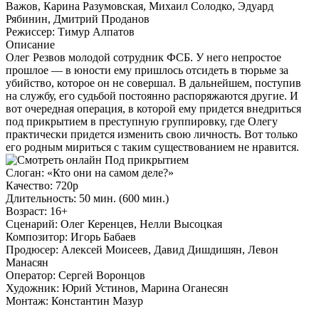
Важов, Карина Разумовская, Михаил Солодко, Эдуард
Рябинин, Дмитрий Проданов
Режиссер:
Тимур Алпатов
Описание
Олег Резвов молодой сотрудник ФСБ. У него непростое
прошлое — в юности ему пришлось отсидеть в тюрьме за
убийство, которое он не совершал. В дальнейшем, поступив
на службу, его судьбой постоянно распоряжаются другие. И
вот очередная операция, в которой ему придется внедриться
под прикрытием в преступную группировку, где Олегу
практически придется изменить свою личность. Вот только
его родным мириться с таким существованием не нравится.
Слоган:
«Кто они на самом деле?»
Качество:
720p
Длительность:
50 мин. (600 мин.)
Возраст:
16+
Сценарий:
Олег Керенцев, Нелли Высоцкая
Композитор:
Игорь Бабаев
Продюсер:
Алексей Моисеев, Давид Дишдишян, Левон
Манасян
Оператор:
Сергей Воронцов
Художник:
Юрий Устинов, Марина Оганесян
Монтаж:
Константин Мазур