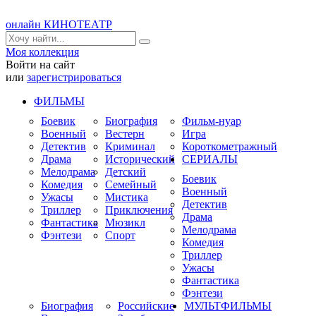
онлайн КИНОТЕАТР
Моя коллекция
Войти на сайт
или
зарегистрироваться
ФИЛЬМЫ
Боевик
Биография
Фильм-нуар
Военный
Вестерн
Игра
Детектив
Криминал
Короткометражный
Драма
Исторический
СЕРИАЛЫ
Мелодрама
Детский
Боевик
Комедия
Семейный
Военный
Ужасы
Мистика
Детектив
Триллер
Приключения
Драма
Фантастика
Мюзикл
Мелодрама
Фэнтези
Спорт
Комедия
Триллер
Ужасы
Фантастика
Фэнтези
Биография
Российские
МУЛЬТФИЛЬМЫ