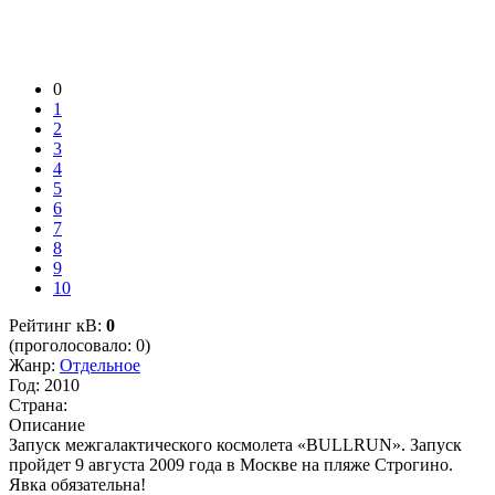
0
1
2
3
4
5
6
7
8
9
10
Рейтинг кВ:
0
(проголосовало: 0)
Жанр:
Отдельное
Год:
2010
Страна:
Описание
Запуск межгалактического космолета «BULLRUN». Запуск
пройдет 9 августа 2009 года в Москве на пляже Строгино.
Явка обязательна!