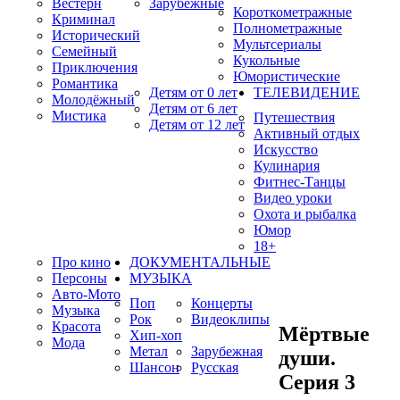
Вестерн
Зарубежные
Короткометражные
Криминал
Полнометражные
Исторический
Мультсериалы
Семейный
Кукольные
Приключения
Юмористические
Романтика
Детям от 0 лет
ТЕЛЕВИДЕНИЕ
Молодёжный
Детям от 6 лет
Мистика
Путешествия
Детям от 12 лет
Активный отдых
Искусство
Кулинария
Фитнес-Танцы
Видео уроки
Охота и рыбалка
Юмор
18+
Про кино
ДОКУМЕНТАЛЬНЫЕ
Персоны
МУЗЫКА
Авто-Мото
Поп
Концерты
Музыка
Рок
Видеоклипы
Красота
Мёртвые
Хип-хоп
Мода
Метал
Зарубежная
души.
Шансон
Русская
Серия 3