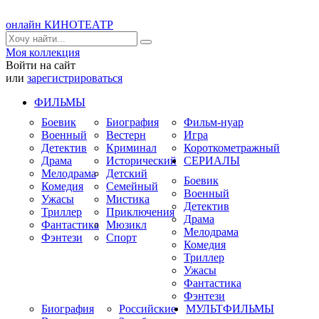
онлайн КИНОТЕАТР
Моя коллекция
Войти на сайт
или
зарегистрироваться
ФИЛЬМЫ
Боевик
Биография
Фильм-нуар
Военный
Вестерн
Игра
Детектив
Криминал
Короткометражный
Драма
Исторический
СЕРИАЛЫ
Мелодрама
Детский
Боевик
Комедия
Семейный
Военный
Ужасы
Мистика
Детектив
Триллер
Приключения
Драма
Фантастика
Мюзикл
Мелодрама
Фэнтези
Спорт
Комедия
Триллер
Ужасы
Фантастика
Фэнтези
Биография
Российские
МУЛЬТФИЛЬМЫ