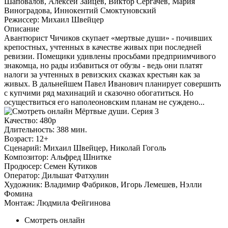
Шаповалов, Алексей Зайцев, Виктор Сергачев, Мария
Виноградова, Иннокентий Смоктуновский
Режиссер:
Михаил Швейцер
Описание
Авантюрист Чичиков скупает «мертвые души» - почивших
крепостных, учтенных в качестве живых при последней
ревизии. Помещики удивлены просьбами предприимчивого
знакомца, но рады избавиться от обузы - ведь они платят
налоги за учтенных в ревизских сказках крестьян как за
живых. В дальнейшем Павел Иванович планирует совершить
с купчими ряд махинаций и сказочно обогатиться. Но
осуществиться его наполеоновским планам не суждено...
Качество:
480p
Длительность:
388 мин.
Возраст:
12+
Сценарий:
Михаил Швейцер, Николай Гоголь
Композитор:
Альфред Шнитке
Продюсер:
Семен Кутиков
Оператор:
Дильшат Фатхулин
Художник:
Владимир Фабриков, Игорь Лемешев, Нэлли
Фомина
Монтаж:
Людмила Фейгинова
Смотреть онлайн