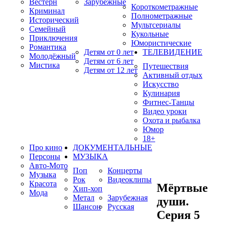
Вестерн
Зарубежные
Короткометражные
Криминал
Полнометражные
Исторический
Мультсериалы
Семейный
Кукольные
Приключения
Юмористические
Романтика
Детям от 0 лет
ТЕЛЕВИДЕНИЕ
Молодёжный
Детям от 6 лет
Мистика
Путешествия
Детям от 12 лет
Активный отдых
Искусство
Кулинария
Фитнес-Танцы
Видео уроки
Охота и рыбалка
Юмор
18+
Про кино
ДОКУМЕНТАЛЬНЫЕ
Персоны
МУЗЫКА
Авто-Мото
Поп
Концерты
Музыка
Рок
Видеоклипы
Красота
Мёртвые
Хип-хоп
Мода
Метал
Зарубежная
души.
Шансон
Русская
Серия 5