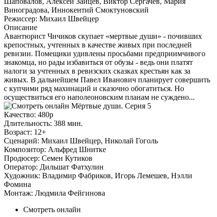
Шаповалов, Алексей Зайцев, Виктор Сергачев, Мария
Виноградова, Иннокентий Смоктуновский
Режиссер:
Михаил Швейцер
Описание
Авантюрист Чичиков скупает «мертвые души» - почивших
крепостных, учтенных в качестве живых при последней
ревизии. Помещики удивлены просьбами предприимчивого
знакомца, но рады избавиться от обузы - ведь они платят
налоги за учтенных в ревизских сказках крестьян как за
живых. В дальнейшем Павел Иванович планирует совершить
с купчими ряд махинаций и сказочно обогатиться. Но
осуществиться его наполеоновским планам не суждено...
Качество:
480p
Длительность:
388 мин.
Возраст:
12+
Сценарий:
Михаил Швейцер, Николай Гоголь
Композитор:
Альфред Шнитке
Продюсер:
Семен Кутиков
Оператор:
Дильшат Фатхулин
Художник:
Владимир Фабриков, Игорь Лемешев, Нэлли
Фомина
Монтаж:
Людмила Фейгинова
Смотреть онлайн