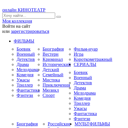
онлайн КИНОТЕАТР
Моя коллекция
Войти на сайт
или
зарегистрироваться
ФИЛЬМЫ
Боевик
Биография
Фильм-нуар
Военный
Вестерн
Игра
Детектив
Криминал
Короткометражный
Драма
Исторический
СЕРИАЛЫ
Мелодрама
Детский
Боевик
Комедия
Семейный
Военный
Ужасы
Мистика
Детектив
Триллер
Приключения
Драма
Фантастика
Мюзикл
Мелодрама
Фэнтези
Спорт
Комедия
Триллер
Ужасы
Фантастика
Фэнтези
Биография
Российские
МУЛЬТФИЛЬМЫ