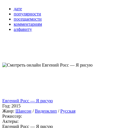
дате
популярности
посещаемости
комментариям
алфавиту
Евгений Росс — Я рисую
Год:
2015
Жанр:
Шансон
/
Видеоклип
/
Русская
Режиссер:
Актеры:
Евгений Росс — Я рисую