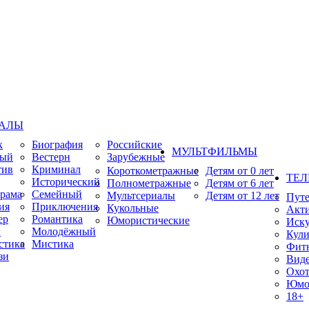
ИАЛЫ
к
Биография
Российские
МУЛЬТФИЛЬМЫ
ный
Вестерн
Зарубежные
тив
Криминал
Короткометражные
Детям от 0 лет
ТЕЛ
Исторический
Полнометражные
Детям от 6 лет
рама
Семейный
Мультсериалы
Детям от 12 лет
Пут
ия
Приключения
Кукольные
Акт
ер
Романтика
Юмористические
Иску
ы
Молодёжный
Кули
стика
Мистика
Фит
зи
Виде
Охот
Юмо
18+