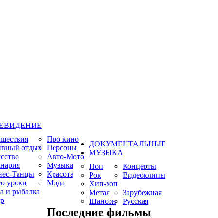
ЕВИДЕНИЕ
ешествия
Про кино
ДОКУМЕНТАЛЬНЫЕ
ивный отдых
Персоны
МУЗЫКА
сство
Авто-Мото
нария
Музыка
Поп
Концерты
нес-Танцы
Красота
Рок
Видеоклипы
о уроки
Мода
Хип-хоп
а и рыбалка
Метал
Зарубежная
р
Шансон
Русская
Последние фильмы