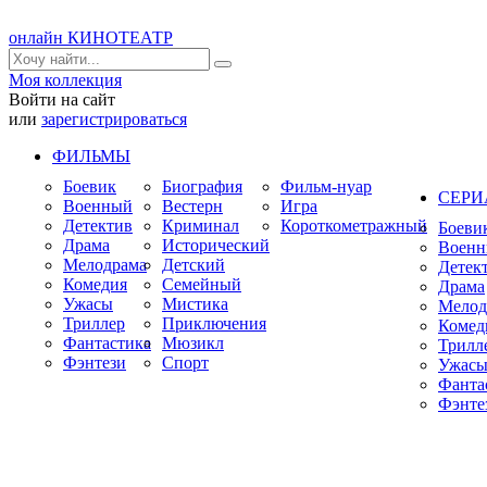
онлайн КИНОТЕАТР
Моя коллекция
Войти на сайт
или
зарегистрироваться
ФИЛЬМЫ
Боевик
Биография
Фильм-нуар
СЕР
Военный
Вестерн
Игра
Детектив
Криминал
Короткометражный
Боеви
Драма
Исторический
Воен
Мелодрама
Детский
Детек
Комедия
Семейный
Драма
Ужасы
Мистика
Мелод
Триллер
Приключения
Комед
Фантастика
Мюзикл
Трилл
Фэнтези
Спорт
Ужас
Фанта
Фэнте