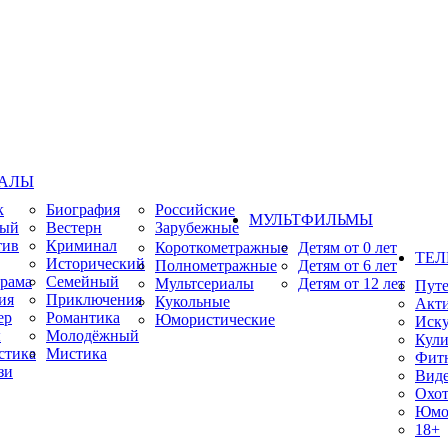
ИАЛЫ
к
Биография
Российские
МУЛЬТФИЛЬМЫ
ный
Вестерн
Зарубежные
тив
Криминал
Короткометражные
Детям от 0 лет
ТЕЛ
Исторический
Полнометражные
Детям от 6 лет
рама
Семейный
Мультсериалы
Детям от 12 лет
Пут
ия
Приключения
Кукольные
Акт
ер
Романтика
Юмористические
Иску
ы
Молодёжный
Кули
стика
Мистика
Фит
зи
Виде
Охот
Юмо
18+