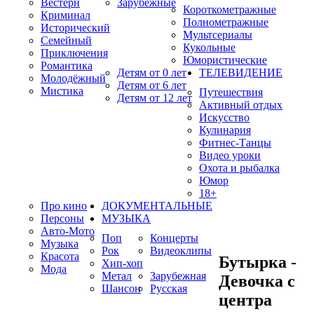
Вестерн
Зарубежные
Короткометражные
Криминал
Полнометражные
Исторический
Мультсериалы
Семейный
Кукольные
Приключения
Юмористические
Романтика
Детям от 0 лет
ТЕЛЕВИДЕНИЕ
Молодёжный
Детям от 6 лет
Мистика
Путешествия
Детям от 12 лет
Активный отдых
Искусство
Кулинария
Фитнес-Танцы
Видео уроки
Охота и рыбалка
Юмор
18+
Про кино
ДОКУМЕНТАЛЬНЫЕ
Персоны
МУЗЫКА
Авто-Мото
Поп
Концерты
Музыка
Рок
Видеоклипы
Красота
Бутырка -
Хип-хоп
Мода
Метал
Зарубежная
Девочка с
Шансон
Русская
центра