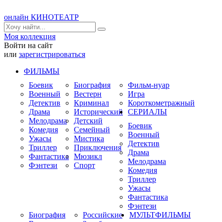
онлайн КИНОТЕАТР
Моя коллекция
Войти на сайт
или
зарегистрироваться
ФИЛЬМЫ
Боевик
Биография
Фильм-нуар
Военный
Вестерн
Игра
Детектив
Криминал
Короткометражный
Драма
Исторический
СЕРИАЛЫ
Мелодрама
Детский
Боевик
Комедия
Семейный
Военный
Ужасы
Мистика
Детектив
Триллер
Приключения
Драма
Фантастика
Мюзикл
Мелодрама
Фэнтези
Спорт
Комедия
Триллер
Ужасы
Фантастика
Фэнтези
Биография
Российские
МУЛЬТФИЛЬМЫ