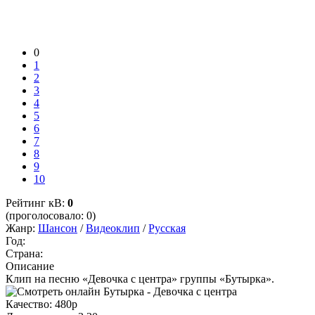
0
1
2
3
4
5
6
7
8
9
10
Рейтинг кВ:
0
(проголосовало: 0)
Жанр:
Шансон
/
Видеоклип
/
Русская
Год:
Страна:
Описание
Клип на песню «Девочка с центра» группы «Бутырка».
Качество:
480p