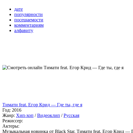
дате
популярности
посещаемости
комментариям
алфавиту
Тимати feat. Егор Крид — Где ты, где я
Год:
2016
Жанр:
Хип-хоп
/
Видеоклип
/
Русская
Режиссер:
Актеры:
Музыкальная новинка от Black Star. Тимати feat. Егор Крид — Гд