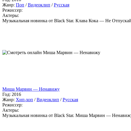
Жанр:
Поп
/
Видеоклип
/
Русская
Режиссер:
Актеры:
Музыкальная новинка от Black Star. Клава Кока — Не Отпуска
Миша Марвин — Ненавижу
Год:
2016
Жанр:
Хип-хоп
/
Видеоклип
/
Русская
Режиссер:
Актеры:
Музыкальная новинка от Black Star. Миша Марвин — Ненавиж