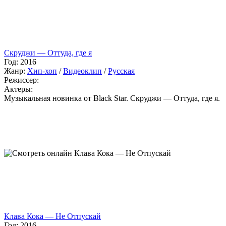
Скруджи — Оттуда, где я
Год:
2016
Жанр:
Хип-хоп
/
Видеоклип
/
Русская
Режиссер:
Актеры:
Музыкальная новинка от Black Star. Скруджи — Оттуда, где я.
Клава Кока — Не Отпускай
Год:
2016