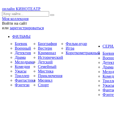
онлайн КИНОТЕАТР
Моя коллекция
Войти на сайт
или
зарегистрироваться
ФИЛЬМЫ
Боевик
Биография
Фильм-нуар
СЕР
Военный
Вестерн
Игра
Детектив
Криминал
Короткометражный
Боеви
Драма
Исторический
Воен
Мелодрама
Детский
Детек
Комедия
Семейный
Драма
Ужасы
Мистика
Мелод
Триллер
Приключения
Комед
Фантастика
Мюзикл
Трилл
Фэнтези
Спорт
Ужас
Фанта
Фэнте