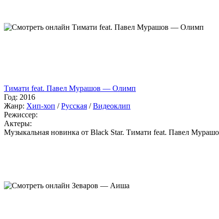
Тимати feat. Павел Мурашов — Олимп
Год:
2016
Жанр:
Хип-хоп
/
Русская
/
Видеоклип
Режиссер:
Актеры:
Музыкальная новинка от Black Star. Тимати feat. Павел Мура