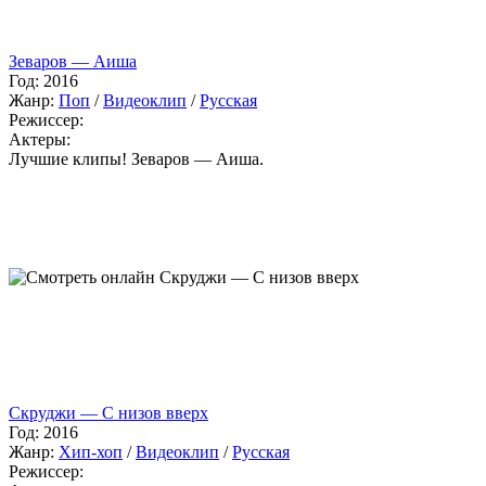
Зеваров — Аиша
Год:
2016
Жанр:
Поп
/
Видеоклип
/
Русская
Режиссер:
Актеры:
Лучшие клипы! Зеваров — Аиша.
Скруджи — С низов вверх
Год:
2016
Жанр:
Хип-хоп
/
Видеоклип
/
Русская
Режиссер: