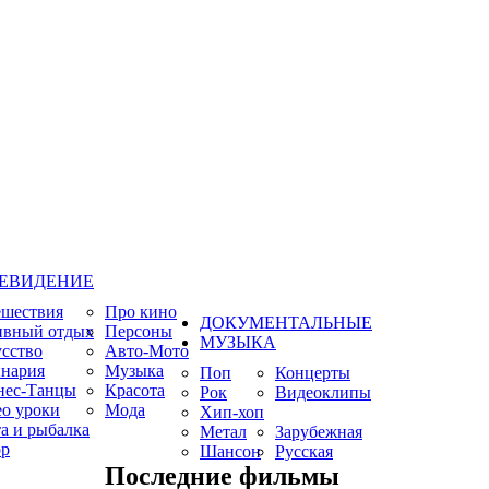
ЕВИДЕНИЕ
ешествия
Про кино
ДОКУМЕНТАЛЬНЫЕ
ивный отдых
Персоны
МУЗЫКА
сство
Авто-Мото
нария
Музыка
Поп
Концерты
нес-Танцы
Красота
Рок
Видеоклипы
о уроки
Мода
Хип-хоп
а и рыбалка
Метал
Зарубежная
р
Шансон
Русская
Последние фильмы