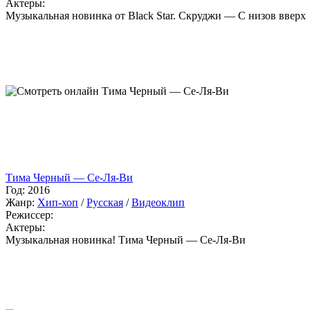
Актеры:
Музыкальная новинка от Black Star. Скруджи — С низов вверх
Tима Черный — Cе-Ля-Ви
Год:
2016
Жанр:
Хип-хоп
/
Русская
/
Видеоклип
Режиссер:
Актеры:
Музыкальная новинка! Tима Черный — Cе-Ля-Ви