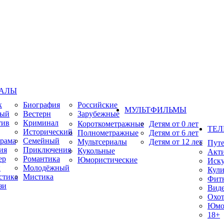
ИАЛЫ
к
Биография
Российские
МУЛЬТФИЛЬМЫ
ный
Вестерн
Зарубежные
тив
Криминал
Короткометражные
Детям от 0 лет
ТЕЛ
Исторический
Полнометражные
Детям от 6 лет
рама
Семейный
Мультсериалы
Детям от 12 лет
Пут
ия
Приключения
Кукольные
Акт
ер
Романтика
Юмористические
Иску
ы
Молодёжный
Кули
стика
Мистика
Фит
зи
Виде
Охот
Юмо
18+