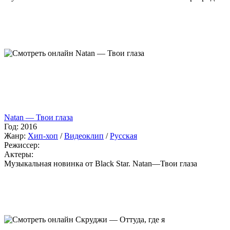
Natan — Твои глаза
Год:
2016
Жанр:
Хип-хоп
/
Видеоклип
/
Русская
Режиссер:
Актеры:
Музыкальная новинка от Black Star. Natan—Твои глаза