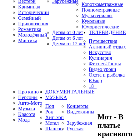
Вестерн
Зарубежные
Короткометражные
Криминал
Полнометражные
Исторический
Мультсериалы
Семейный
Кукольные
Приключения
Юмористические
Романтика
Детям от 0 лет
ТЕЛЕВИДЕНИЕ
Молодёжный
Детям от 6 лет
Мистика
Путешествия
Детям от 12 лет
Активный отдых
Искусство
Кулинария
Фитнес-Танцы
Видео уроки
Охота и рыбалка
Юмор
18+
Про кино
ДОКУМЕНТАЛЬНЫЕ
Персоны
МУЗЫКА
Авто-Мото
Поп
Концерты
Музыка
Рок
Видеоклипы
Красота
Мот - В
Хип-хоп
Мода
Метал
Зарубежная
платье
Шансон
Русская
красивого