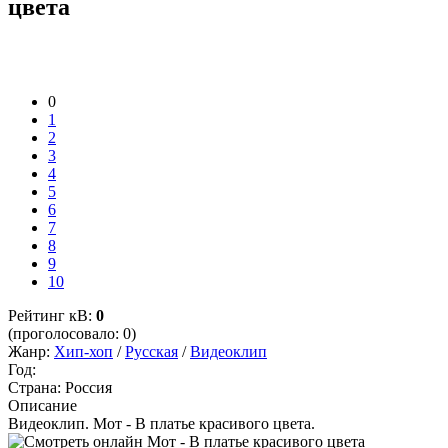
цвета
0
1
2
3
4
5
6
7
8
9
10
Рейтинг кВ:
0
(проголосовало: 0)
Жанр:
Хип-хоп
/
Русская
/
Видеоклип
Год:
Страна:
Россия
Описание
Видеоклип. Мот - В платье красивого цвета.