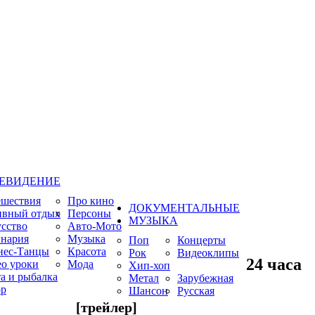
ЕВИДЕНИЕ
ешествия
Про кино
ДОКУМЕНТАЛЬНЫЕ
ивный отдых
Персоны
МУЗЫКА
сство
Авто-Мото
нария
Музыка
Поп
Концерты
нес-Танцы
Красота
Рок
Видеоклипы
24 часа
о уроки
Мода
Хип-хоп
а и рыбалка
Метал
Зарубежная
р
Шансон
Русская
[трейлер]