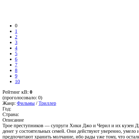
0
1
2
3
4
5
6
7
8
9
10
Рейтинг кВ:
0
(проголосовало: 0)
Жанр:
Фильмы
/
Триллер
Год:
Страна:
Описание
Трое преступников — супруги Хики Джо и Черил и их кузен Дж
денег у состоятельных семей. Они действуют уверенно, умело 
предпочитают хранить молчание, ибо рады уже тому, что остал