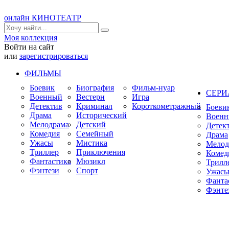
онлайн КИНОТЕАТР
Моя коллекция
Войти на сайт
или
зарегистрироваться
ФИЛЬМЫ
Боевик
Биография
Фильм-нуар
СЕР
Военный
Вестерн
Игра
Детектив
Криминал
Короткометражный
Боеви
Драма
Исторический
Воен
Мелодрама
Детский
Детек
Комедия
Семейный
Драма
Ужасы
Мистика
Мелод
Триллер
Приключения
Комед
Фантастика
Мюзикл
Трилл
Фэнтези
Спорт
Ужас
Фанта
Фэнте