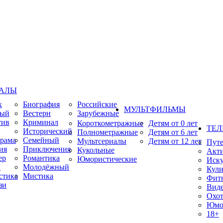
ИАЛЫ
к
Биография
Российские
МУЛЬТФИЛЬМЫ
ный
Вестерн
Зарубежные
тив
Криминал
Короткометражные
Детям от 0 лет
ТЕЛ
Исторический
Полнометражные
Детям от 6 лет
рама
Семейный
Мультсериалы
Детям от 12 лет
Пут
ия
Приключения
Кукольные
Акт
ер
Романтика
Юмористические
Иску
ы
Молодёжный
Кули
стика
Мистика
Фит
зи
Виде
Охот
Юмо
18+