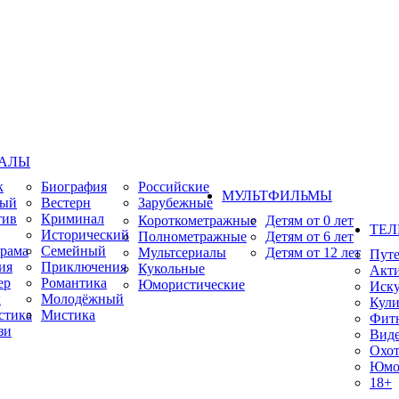
ИАЛЫ
к
Биография
Российские
МУЛЬТФИЛЬМЫ
ный
Вестерн
Зарубежные
тив
Криминал
Короткометражные
Детям от 0 лет
ТЕЛ
Исторический
Полнометражные
Детям от 6 лет
рама
Семейный
Мультсериалы
Детям от 12 лет
Пут
ия
Приключения
Кукольные
Акт
ер
Романтика
Юмористические
Иску
ы
Молодёжный
Кули
стика
Мистика
Фит
зи
Виде
Охот
Юмо
18+