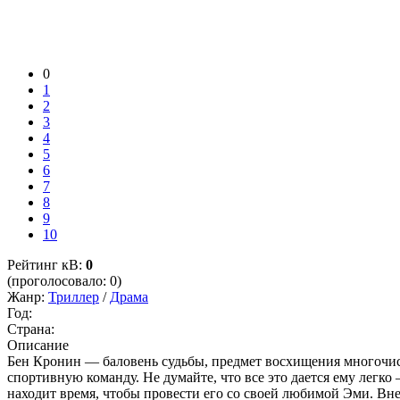
0
1
2
3
4
5
6
7
8
9
10
Рейтинг кВ:
0
(проголосовало: 0)
Жанр:
Триллер
/
Драма
Год:
Страна:
Описание
Бен Кронин — баловень судьбы, предмет восхищения многочис
спортивную команду. Не думайте, что все это дается ему легк
находит время, чтобы провести его со своей любимой Эми. Вне