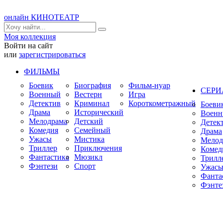
онлайн КИНОТЕАТР
Моя коллекция
Войти на сайт
или
зарегистрироваться
ФИЛЬМЫ
Боевик
Биография
Фильм-нуар
СЕР
Военный
Вестерн
Игра
Детектив
Криминал
Короткометражный
Боеви
Драма
Исторический
Воен
Мелодрама
Детский
Детек
Комедия
Семейный
Драма
Ужасы
Мистика
Мелод
Триллер
Приключения
Комед
Фантастика
Мюзикл
Трилл
Фэнтези
Спорт
Ужас
Фанта
Фэнте