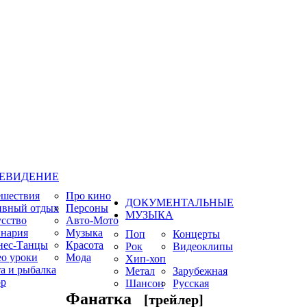
ЕВИДЕНИЕ
ешествия
Про кино
ДОКУМЕНТАЛЬНЫЕ
ивный отдых
Персоны
МУЗЫКА
сство
Авто-Мото
нария
Музыка
Поп
Концерты
нес-Танцы
Красота
Рок
Видеоклипы
о уроки
Мода
Хип-хоп
а и рыбалка
Метал
Зарубежная
р
Шансон
Русская
Фанатка
[трейлер]