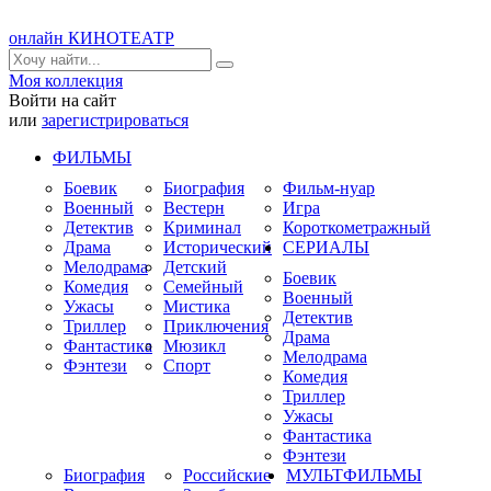
онлайн КИНОТЕАТР
Моя коллекция
Войти на сайт
или
зарегистрироваться
ФИЛЬМЫ
Боевик
Биография
Фильм-нуар
Военный
Вестерн
Игра
Детектив
Криминал
Короткометражный
Драма
Исторический
СЕРИАЛЫ
Мелодрама
Детский
Боевик
Комедия
Семейный
Военный
Ужасы
Мистика
Детектив
Триллер
Приключения
Драма
Фантастика
Мюзикл
Мелодрама
Фэнтези
Спорт
Комедия
Триллер
Ужасы
Фантастика
Фэнтези
Биография
Российские
МУЛЬТФИЛЬМЫ