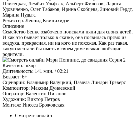
Плисецкая, Лембит Ульфсак, Альберт Филозов, Лариса
Удовиченко, Олег Табаков, Ирина Скобцева, Зиновий Гердт,
Марина Нудьга
Режиссер:
Леонид Квинихидзе
Описание
Семейство Бенкс озабочено поисками няни для своих детей.
И как это бывает только в сказке, она появилась прямо из
воздуха, прекрасная, ни на кого не похожая. Как раз такая,
какую мечтали бы иметь в своем доме всякие любящие
родители.
Качество:
m3up
Длительность:
141 мин. / 02:21
Возраст:
6+
Сценарий:
Владимир Валуцкий, Памела Линдон Трэверс
Композитор:
Максим Дунаевский
Оператор:
Валентин Пиганов
Художник:
Виктор Петров
Монтаж:
Инесса Брожовская
Смотреть онлайн