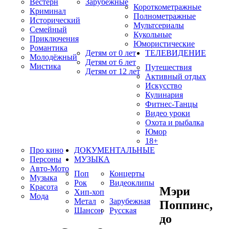
Вестерн
Зарубежные
Короткометражные
Криминал
Полнометражные
Исторический
Мультсериалы
Семейный
Кукольные
Приключения
Юмористические
Романтика
Детям от 0 лет
ТЕЛЕВИДЕНИЕ
Молодёжный
Детям от 6 лет
Мистика
Путешествия
Детям от 12 лет
Активный отдых
Искусство
Кулинария
Фитнес-Танцы
Видео уроки
Охота и рыбалка
Юмор
18+
Про кино
ДОКУМЕНТАЛЬНЫЕ
Персоны
МУЗЫКА
Авто-Мото
Поп
Концерты
Музыка
Рок
Видеоклипы
Красота
Мэри
Хип-хоп
Мода
Метал
Зарубежная
Поппинс,
Шансон
Русская
до