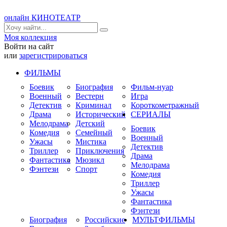
онлайн КИНОТЕАТР
Моя коллекция
Войти на сайт
или
зарегистрироваться
ФИЛЬМЫ
Боевик
Биография
Фильм-нуар
Военный
Вестерн
Игра
Детектив
Криминал
Короткометражный
Драма
Исторический
СЕРИАЛЫ
Мелодрама
Детский
Боевик
Комедия
Семейный
Военный
Ужасы
Мистика
Детектив
Триллер
Приключения
Драма
Фантастика
Мюзикл
Мелодрама
Фэнтези
Спорт
Комедия
Триллер
Ужасы
Фантастика
Фэнтези
Биография
Российские
МУЛЬТФИЛЬМЫ