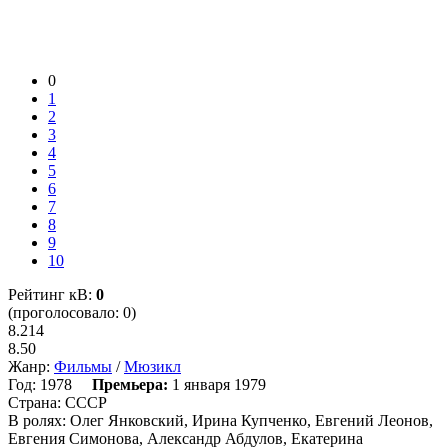
0
1
2
3
4
5
6
7
8
9
10
Рейтинг кВ:
0
(проголосовало: 0)
8.214
8.50
Жанр:
Фильмы
/
Мюзикл
Год:
1978
Премьера:
1 января 1979
Страна:
СССР
В ролях:
Олег Янковский, Ирина Купченко, Евгений Леонов,
Евгения Симонова, Александр Абдулов, Екатерина