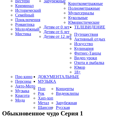
Вестерн
Зарубежные
Короткометражные
Криминал
Полнометражные
Исторический
Мультсериалы
Семейный
Кукольные
Приключения
Юмористические
Романтика
Детям от 0 лет
ТЕЛЕВИДЕНИЕ
Молодёжный
Детям от 6 лет
Мистика
Путешествия
Детям от 12 лет
Активный отдых
Искусство
Кулинария
Фитнес-Танцы
Видео уроки
Охота и рыбалка
Юмор
18+
Про кино
ДОКУМЕНТАЛЬНЫЕ
Персоны
МУЗЫКА
Авто-Мото
Поп
Концерты
Музыка
Рок
Видеоклипы
Красота
Хип-хоп
Мода
Метал
Зарубежная
Шансон
Русская
Обыкновенное чудо Серия 1