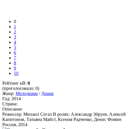
0
1
2
3
4
5
6
7
8
9
10
Рейтинг кВ:
0
(проголосовало: 0)
Жанр:
Мелодрама
/
Драма
Год:
2014
Страна:
Описание
Режиссер: Михаил Сегал В ролях: Александр Збруев, Алексей
Капитонов, Татьяна Майст, Ксения Радченко, Денис Фомин
Россия, 2014