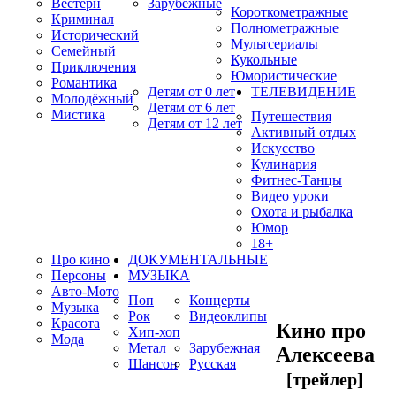
Вестерн
Зарубежные
Короткометражные
Криминал
Полнометражные
Исторический
Мультсериалы
Семейный
Кукольные
Приключения
Юмористические
Романтика
Детям от 0 лет
ТЕЛЕВИДЕНИЕ
Молодёжный
Детям от 6 лет
Мистика
Путешествия
Детям от 12 лет
Активный отдых
Искусство
Кулинария
Фитнес-Танцы
Видео уроки
Охота и рыбалка
Юмор
18+
Про кино
ДОКУМЕНТАЛЬНЫЕ
Персоны
МУЗЫКА
Авто-Мото
Поп
Концерты
Музыка
Рок
Видеоклипы
Красота
Кино про
Хип-хоп
Мода
Метал
Зарубежная
Алексеева
Шансон
Русская
[трейлер]