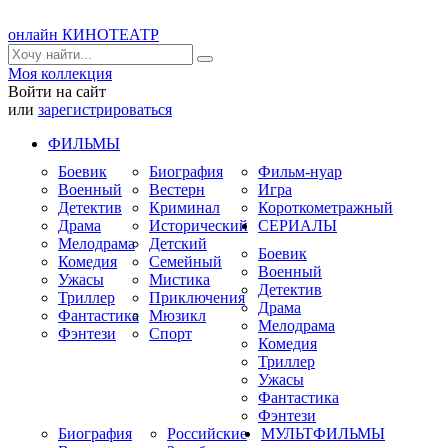
онлайн КИНОТЕАТР
Моя коллекция
Войти на сайт
или
зарегистрироваться
ФИЛЬМЫ
Боевик
Биография
Фильм-нуар
Военный
Вестерн
Игра
Детектив
Криминал
Короткометражный
Драма
Исторический
СЕРИАЛЫ
Мелодрама
Детский
Боевик
Комедия
Семейный
Военный
Ужасы
Мистика
Детектив
Триллер
Приключения
Драма
Фантастика
Мюзикл
Мелодрама
Фэнтези
Спорт
Комедия
Триллер
Ужасы
Фантастика
Фэнтези
Биография
Российские
МУЛЬТФИЛЬМЫ