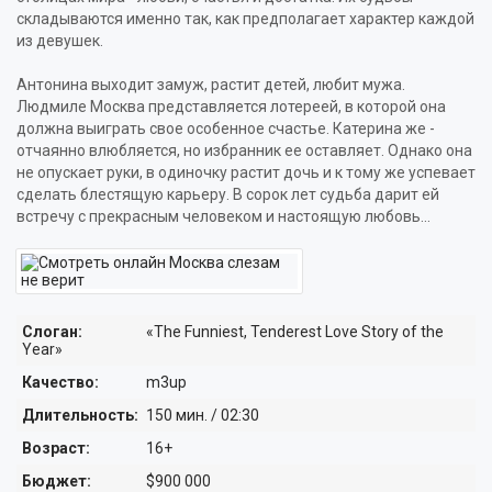
ФАНТАСТИКА
складываются именно так, как предполагает характер каждой
из девушек.
ФЭНТЕЗИ
Антонина выходит замуж, растит детей, любит мужа.
БИОГРАФИЯ
РОССИЙСКИЕ
Людмиле Москва представляется лотереей, в которой она
должна выиграть свое особенное счастье. Катерина же -
ВЕСТЕРН
ЗАРУБЕЖНЫЕ
отчаянно влюбляется, но избранник ее оставляет. Однако она
не опускает руки, в одиночку растит дочь и к тому же успевает
КРИМИНАЛ
МУЛЬТФИЛЬМЫ
сделать блестящую карьеру. В сорок лет судьба дарит ей
встречу с прекрасным человеком и настоящую любовь...
ИСТОРИЧЕСКИЙ
КОРОТКОМЕТРАЖНЫЕ
СЕМЕЙНЫЙ
ПОЛНОМЕТРАЖНЫЕ
ПРИКЛЮЧЕНИЯ
МУЛЬТСЕРИАЛЫ
Слоган:
«The Funniest, Tenderest Love Story of the
Year»
РОМАНТИКА
КУКОЛЬНЫЕ
Качество:
m3up
МОЛОДЁЖНЫЙ
ЮМОРИСТИЧЕСКИЕ
Длительность:
150 мин. / 02:30
МИСТИКА
Возраст:
16+
ДЕТЯМ ОТ 0 ЛЕТ
Бюджет:
$900 000