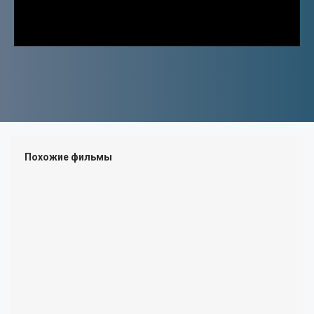
18+
ПОП
РОК
ХИП-ХОП
МЕТАЛ
ШАНСОН
КОНЦЕРТЫ
Похожие фильмы
ВИДЕОКЛИПЫ
ЗАРУБЕЖНАЯ
РУССКАЯ