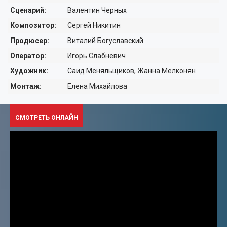
ДЕТЯМ ОТ 6 ЛЕТ
Сценарий:
Валентин Черных
ДЕТЯМ ОТ 12 ЛЕТ
Композитор:
Сергей Никитин
Продюсер:
Виталий Богуславский
ТЕЛЕВИДЕНИЕ
Оператор:
Игорь Слабневич
ПУТЕШЕСТВИЯ
ПРО КИНО
Художник:
Саид Меняльщиков, Жанна Мелконян
Монтаж:
Елена Михайлова
АКТИВНЫЙ ОТДЫХ
ПЕРСОНЫ
ИСКУССТВО
АВТО-МОТО
СМОТРЕТЬ ОНЛАЙН
КУЛИНАРИЯ
МУЗЫКА
ФИТНЕС-ТАНЦЫ
КРАСОТА
ВИДЕО УРОКИ
МОДА
ОХОТА И РЫБАЛКА
ДОКУМЕНТАЛЬНЫЕ
ЮМОР
МУЗЫКА