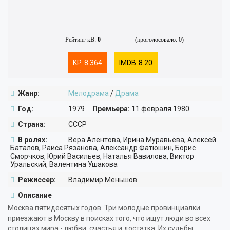
ТРИЛЛЕР
ПРИКЛЮЧЕНИЯ
ФАНТАСТИКА
МЮЗИКЛ
Рейтинг кВ:
0
(проголосовало: 0)
ФЭНТЕЗИ
СПОРТ
8.364
8.20
ФИЛЬМ-НУАР
БОЕВИК
ИГРА
ВОЕННЫЙ
Жанр:
Мелодрама
/
Драма
КОРОТКОМЕТРАЖНЫЙ
ДЕТЕКТИВ
Год:
1979
Премьера:
11 февраля 1980
Страна:
СССР
ДРАМА
В ролях:
Вера Алентова, Ирина Муравьёва, Алексей
Баталов, Раиса Рязанова, Александр Фатюшин, Борис
МЕЛОДРАМА
Сморчков, Юрий Васильев, Наталья Вавилова, Виктор
Уральский, Валентина Ушакова
КОМЕДИЯ
Режиссер:
Владимир Меньшов
ТРИЛЛЕР
Описание
Москва пятидесятых годов. Три молодые провинциалки
УЖАСЫ
приезжают в Москву в поисках того, что ищут люди во всех
столицах мира - любви, счастья и достатка. Их судьбы