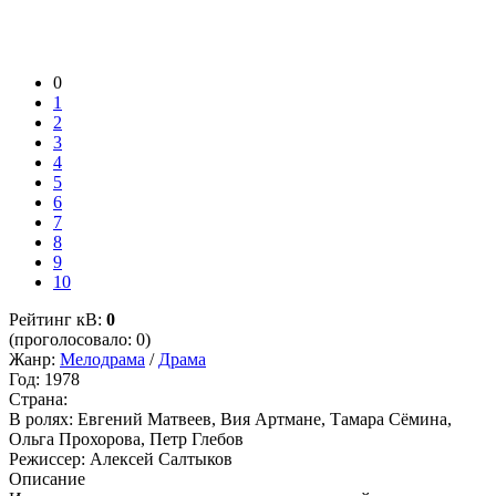
0
1
2
3
4
5
6
7
8
9
10
Рейтинг кВ:
0
(проголосовало: 0)
Жанр:
Мелодрама
/
Драма
Год:
1978
Страна:
В ролях:
Евгений Матвеев, Вия Артмане, Тамара Сёмина,
Ольга Прохорова, Петр Глебов
Режиссер:
Алексей Салтыков
Описание