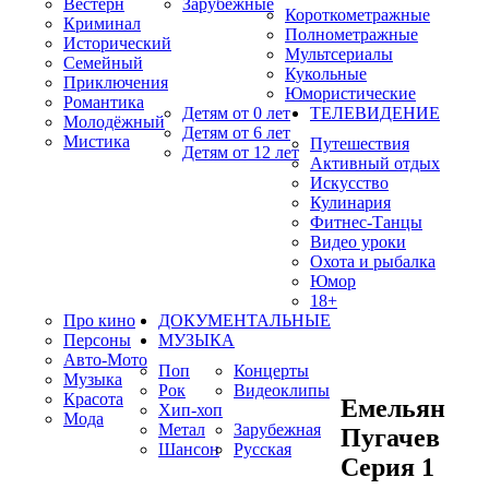
Вестерн
Зарубежные
Короткометражные
Криминал
Полнометражные
Исторический
Мультсериалы
Семейный
Кукольные
Приключения
Юмористические
Романтика
Детям от 0 лет
ТЕЛЕВИДЕНИЕ
Молодёжный
Детям от 6 лет
Мистика
Путешествия
Детям от 12 лет
Активный отдых
Искусство
Кулинария
Фитнес-Танцы
Видео уроки
Охота и рыбалка
Юмор
18+
Про кино
ДОКУМЕНТАЛЬНЫЕ
Персоны
МУЗЫКА
Авто-Мото
Поп
Концерты
Музыка
Рок
Видеоклипы
Красота
Емельян
Хип-хоп
Мода
Метал
Зарубежная
Пугачев
Шансон
Русская
Серия 1