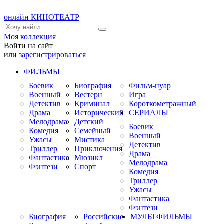
онлайн КИНОТЕАТР
Моя коллекция
Войти на сайт
или
зарегистрироваться
ФИЛЬМЫ
Боевик
Биография
Фильм-нуар
Военный
Вестерн
Игра
Детектив
Криминал
Короткометражный
Драма
Исторический
СЕРИАЛЫ
Мелодрама
Детский
Боевик
Комедия
Семейный
Военный
Ужасы
Мистика
Детектив
Триллер
Приключения
Драма
Фантастика
Мюзикл
Мелодрама
Фэнтези
Спорт
Комедия
Триллер
Ужасы
Фантастика
Фэнтези
Биография
Российские
МУЛЬТФИЛЬМЫ