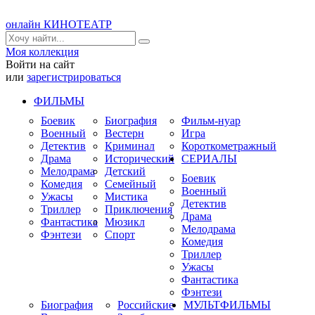
онлайн КИНОТЕАТР
Моя коллекция
Войти на сайт
или
зарегистрироваться
ФИЛЬМЫ
Боевик
Биография
Фильм-нуар
Военный
Вестерн
Игра
Детектив
Криминал
Короткометражный
Драма
Исторический
СЕРИАЛЫ
Мелодрама
Детский
Боевик
Комедия
Семейный
Военный
Ужасы
Мистика
Детектив
Триллер
Приключения
Драма
Фантастика
Мюзикл
Мелодрама
Фэнтези
Спорт
Комедия
Триллер
Ужасы
Фантастика
Фэнтези
Биография
Российские
МУЛЬТФИЛЬМЫ