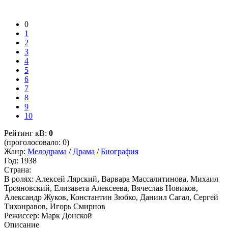
0
1
2
3
4
5
6
7
8
9
10
Рейтинг кВ:
0
(проголосовало: 0)
Жанр:
Мелодрама
/
Драма
/
Биография
Год:
1938
Страна:
В ролях:
Алексей Лярский, Варвара Массалитинова, Михаил
Трояновский, Елизавета Алексеева, Вячеслав Новиков,
Александр Жуков, Константин Зюбко, Даниил Сагал, Сергей
Тихонравов, Игорь Смирнов
Режиссер:
Марк Донской
Описание