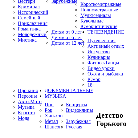
Вестерн
Зарубежные
Короткометражные
Криминал
Полнометражные
Исторический
Мультсериалы
Семейный
Кукольные
Приключения
Юмористические
Романтика
Детям от 0 лет
ТЕЛЕВИДЕНИЕ
Молодёжный
Детям от 6 лет
Мистика
Путешествия
Детям от 12 лет
Активный отдых
Искусство
Кулинария
Фитнес-Танцы
Видео уроки
Охота и рыбалка
Юмор
18+
Про кино
ДОКУМЕНТАЛЬНЫЕ
Персоны
МУЗЫКА
Авто-Мото
Поп
Концерты
Музыка
Рок
Видеоклипы
Красота
Детство
Хип-хоп
Мода
Метал
Зарубежная
Горького
Шансон
Русская