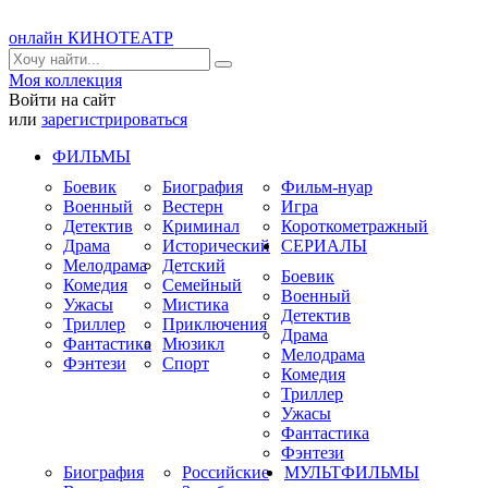
онлайн КИНОТЕАТР
Моя коллекция
Войти на сайт
или
зарегистрироваться
ФИЛЬМЫ
Боевик
Биография
Фильм-нуар
Военный
Вестерн
Игра
Детектив
Криминал
Короткометражный
Драма
Исторический
СЕРИАЛЫ
Мелодрама
Детский
Боевик
Комедия
Семейный
Военный
Ужасы
Мистика
Детектив
Триллер
Приключения
Драма
Фантастика
Мюзикл
Мелодрама
Фэнтези
Спорт
Комедия
Триллер
Ужасы
Фантастика
Фэнтези
Биография
Российские
МУЛЬТФИЛЬМЫ