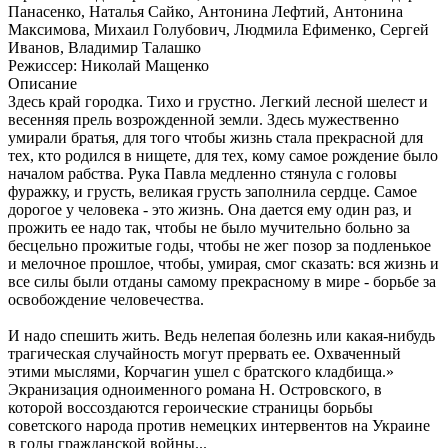
Панасенко, Наталья Сайко, Антонина Лефтий, Антонина
Максимова, Михаил Голубович, Людмила Ефименко, Сергей
Иванов, Владимир Талашко
Режиссер:
Николай Мащенко
Описание
Здесь край городка. Тихо и грустно. Легкий лесной шелест и
весенняя прель возрожденной земли. Здесь мужественно
умирали братья, для того чтобы жизнь стала прекрасной для
тех, кто родился в нищете, для тех, кому самое рождение было
началом рабства. Рука Павла медленно стянула с головы
фуражку, и грусть, великая грусть заполнила сердце. Самое
дорогое у человека - это жизнь. Она дается ему один раз, и
прожить ее надо так, чтобы не было мучительно больно за
бесцельно прожитые годы, чтобы не жег позор за подленькое
и мелочное прошлое, чтобы, умирая, смог сказать: вся жизнь и
все силы были отданы самому прекрасному в мире - борьбе за
освобождение человечества.
И надо спешить жить. Ведь нелепая болезнь или какая-нибудь
трагическая случайность могут прервать ее. Охваченный
этими мыслями, Корчагин ушел с братского кладбища.»
Экранизация одноименного романа Н. Островского, в
которой воссоздаются героические страницы борьбы
советского народа против немецких интервентов на Украине
в годы гражданской войны...