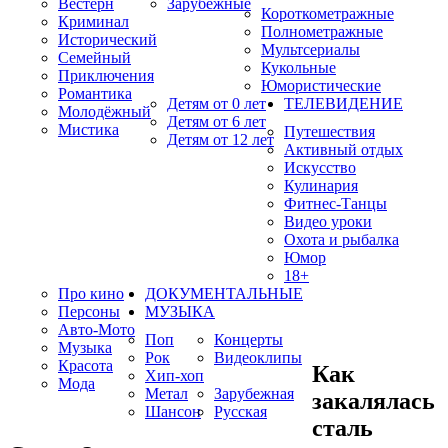
Вестерн
Зарубежные
Короткометражные
Криминал
Полнометражные
Исторический
Мультсериалы
Семейный
Кукольные
Приключения
Юмористические
Романтика
Детям от 0 лет
ТЕЛЕВИДЕНИЕ
Молодёжный
Детям от 6 лет
Мистика
Путешествия
Детям от 12 лет
Активный отдых
Искусство
Кулинария
Фитнес-Танцы
Видео уроки
Охота и рыбалка
Юмор
18+
Про кино
ДОКУМЕНТАЛЬНЫЕ
Персоны
МУЗЫКА
Авто-Мото
Поп
Концерты
Музыка
Рок
Видеоклипы
Красота
Как
Хип-хоп
Мода
Метал
Зарубежная
закалялась
Шансон
Русская
сталь