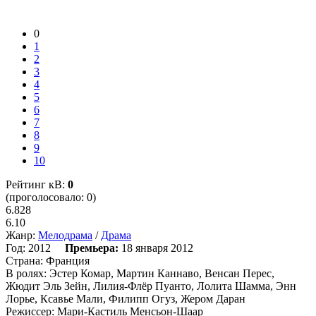
0
1
2
3
4
5
6
7
8
9
10
Рейтинг кВ:
0
(проголосовало: 0)
6.828
6.10
Жанр:
Мелодрама
/
Драма
Год:
2012
Премьера:
18 января 2012
Страна:
Франция
В ролях:
Эстер Комар, Мартин Каннаво, Венсан Перес,
Жюдит Эль Зейн, Лилия-Флёр Пуанто, Лолита Шамма, Энн
Лорье, Ксавье Мали, Филипп Огуз, Жером Даран
Режиссер:
Мари-Кастиль Менсьон-Шаар