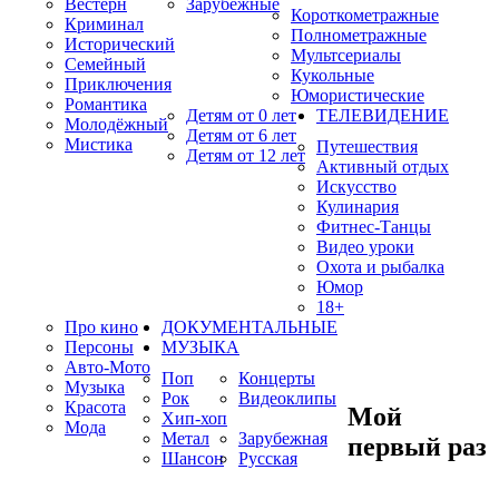
Вестерн
Зарубежные
Короткометражные
Криминал
Полнометражные
Исторический
Мультсериалы
Семейный
Кукольные
Приключения
Юмористические
Романтика
Детям от 0 лет
ТЕЛЕВИДЕНИЕ
Молодёжный
Детям от 6 лет
Мистика
Путешествия
Детям от 12 лет
Активный отдых
Искусство
Кулинария
Фитнес-Танцы
Видео уроки
Охота и рыбалка
Юмор
18+
Про кино
ДОКУМЕНТАЛЬНЫЕ
Персоны
МУЗЫКА
Авто-Мото
Поп
Концерты
Музыка
Рок
Видеоклипы
Красота
Мой
Хип-хоп
Мода
Метал
Зарубежная
первый раз
Шансон
Русская