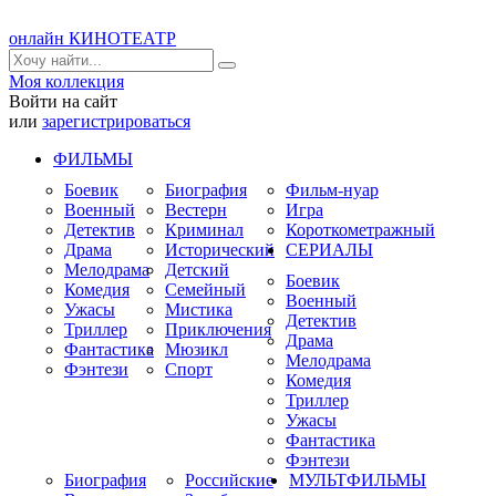
онлайн КИНОТЕАТР
Моя коллекция
Войти на сайт
или
зарегистрироваться
ФИЛЬМЫ
Боевик
Биография
Фильм-нуар
Военный
Вестерн
Игра
Детектив
Криминал
Короткометражный
Драма
Исторический
СЕРИАЛЫ
Мелодрама
Детский
Боевик
Комедия
Семейный
Военный
Ужасы
Мистика
Детектив
Триллер
Приключения
Драма
Фантастика
Мюзикл
Мелодрама
Фэнтези
Спорт
Комедия
Триллер
Ужасы
Фантастика
Фэнтези
Биография
Российские
МУЛЬТФИЛЬМЫ