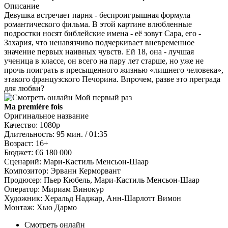
Описание
Девушка встречает парня - беспроигрышная формула
романтического фильма. В этой картине влюбленные
подростки носят библейские имена - её зовут Сара, его -
Захария, что ненавязчиво подчеркивает вневременное
значение первых наивных чувств. Ей 18, она - лучшая
ученица в классе, он всего на пару лет старше, но уже не
прочь поиграть в пресыщенного жизнью «лишнего человека»,
этакого французского Печорина. Впрочем, разве это преграда
для любви?
Ma première fois
Оригинальное название
Качество:
1080p
Длительность:
95 мин. / 01:35
Возраст:
16+
Бюджет:
€6 180 000
Сценарий:
Мари-Кастиль Менсьон-Шаар
Композитор:
Эрванн Керморвант
Продюсер:
Пьер Кюбель, Мари-Кастиль Менсьон-Шаар
Оператор:
Мириам Винокур
Художник:
Херальд Наджар, Анн-Шарлотт Вимон
Монтаж:
Хью Дармо
Смотреть онлайн