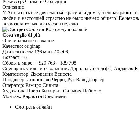
Режиссер:
Сильвио Сольдини
Описание
У Анны есть все для счастья: красивый дом, успешная работа
любви и настоящей страстью не было ничего общего! Ее невозм
возможна только два часа в неделю.
Cosa voglio di più
Оригинальное название
Качество:
originap
Длительность:
126 мин. / 02:06
Возраст:
16+
Сборы в мире:
+ $29 763 = $39 798
Сценарий:
Сильвио Сольдини, Дориана Леондефф, Анджело К
Композитор:
Джованни Веноста
Продюсер:
Лионнелло Черри, Рут Вальдбюргер
Оператор:
Рамиро Сивита
Художник:
Паола Биззарри, Сильвия Небиоло
Монтаж:
Карлотта Кристиани
Смотреть онлайн