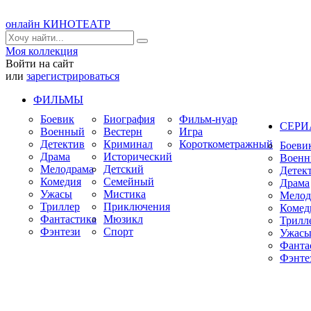
онлайн КИНОТЕАТР
Моя коллекция
Войти на сайт
или
зарегистрироваться
ФИЛЬМЫ
Боевик
Биография
Фильм-нуар
СЕР
Военный
Вестерн
Игра
Детектив
Криминал
Короткометражный
Боеви
Драма
Исторический
Воен
Мелодрама
Детский
Детек
Комедия
Семейный
Драма
Ужасы
Мистика
Мелод
Триллер
Приключения
Комед
Фантастика
Мюзикл
Трилл
Фэнтези
Спорт
Ужас
Фанта
Фэнте