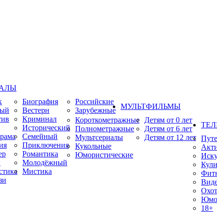
ИАЛЫ
к
Биография
Российские
МУЛЬТФИЛЬМЫ
ный
Вестерн
Зарубежные
тив
Криминал
Короткометражные
Детям от 0 лет
ТЕЛ
Исторический
Полнометражные
Детям от 6 лет
рама
Семейный
Мультсериалы
Детям от 12 лет
Пут
ия
Приключения
Кукольные
Акт
ер
Романтика
Юмористические
Иску
ы
Молодёжный
Кули
стика
Мистика
Фит
зи
Виде
Охот
Юмо
18+