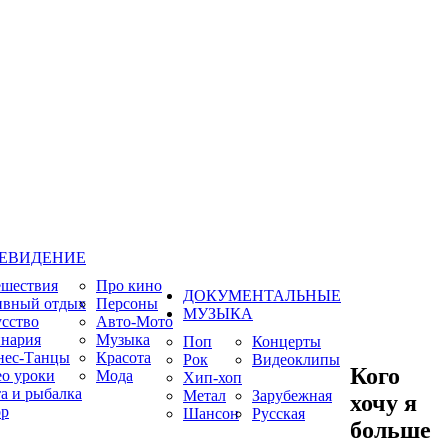
ЕВИДЕНИЕ
ешествия
Про кино
ДОКУМЕНТАЛЬНЫЕ
ивный отдых
Персоны
МУЗЫКА
сство
Авто-Мото
нария
Музыка
Поп
Концерты
нес-Танцы
Красота
Рок
Видеоклипы
Кого
о уроки
Мода
Хип-хоп
а и рыбалка
Метал
Зарубежная
хочу я
р
Шансон
Русская
больше