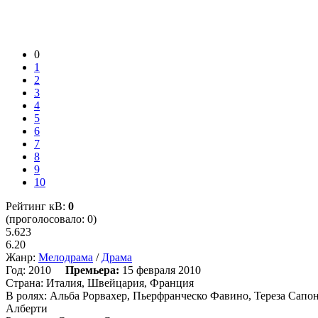
0
1
2
3
4
5
6
7
8
9
10
Рейтинг кВ:
0
(проголосовало: 0)
5.623
6.20
Жанр:
Мелодрама
/
Драма
Год:
2010
Премьера:
15 февраля 2010
Страна:
Италия, Швейцария, Франция
В ролях:
Альба Рорвахер, Пьерфранческо Фавино, Тереза Сапо
Алберти