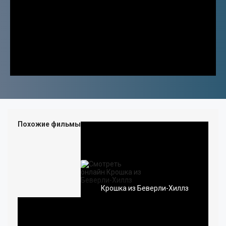
ДЕТЯМ ОТ 6 ЛЕТ
ДЕТЯМ ОТ 12 ЛЕТ
ТЕЛЕВИДЕНИЕ
ПУТЕШЕСТВИЯ
ПРО КИНО
АКТИВНЫЙ ОТДЫХ
ПЕРСОНЫ
ИСКУССТВО
АВТО-МОТО
Похожие фильмы
КУЛИНАРИЯ
МУЗЫКА
ФИТНЕС-ТАНЦЫ
КРАСОТА
ВИДЕО УРОКИ
МОДА
Крошка из Беверли-Хиллз
ОХОТА И РЫБАЛКА
ДОКУМЕНТАЛЬНЫЕ
ЮМОР
МУЗЫКА