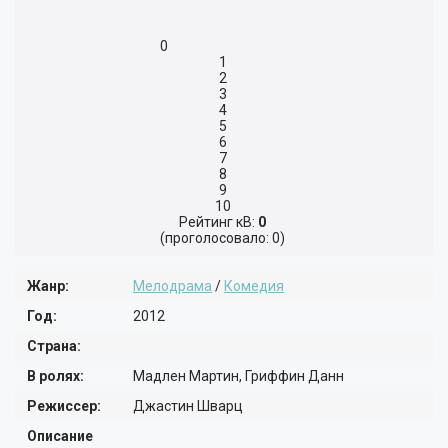
ТРИЛЛЕР
ПРИКЛЮЧЕНИЯ
0
ФАНТАСТИКА
МЮЗИКЛ
1
2
ФЭНТЕЗИ
СПОРТ
3
4
5
ФИЛЬМ-НУАР
БОЕВИК
6
7
ИГРА
ВОЕННЫЙ
8
9
10
КОРОТКОМЕТРАЖНЫЙ
ДЕТЕКТИВ
Рейтинг кВ:
0
(проголосовало: 0)
ДРАМА
Жанр:
Мелодрама
/
Комедия
МЕЛОДРАМА
Год:
2012
КОМЕДИЯ
Страна:
ТРИЛЛЕР
В ролях:
Мадлен Мартин, Гриффин Данн
Режиссер:
Джастин Шварц
УЖАСЫ
Описание