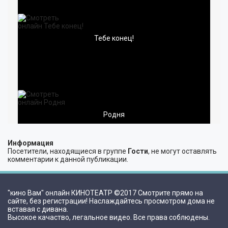
18+
ПОП
РОК
Тебе конец!
ХИП-ХОП
МЕТАЛ
ШАНСОН
КОНЦЕРТЫ
Родня
ВИДЕОКЛИПЫ
Информация
Посетители, находящиеся в группе
Гости
, не могут оставлять
комментарии к данной публикации.
ЗАРУБЕЖНАЯ
РУССКАЯ
"кино Вам" онлайн КИНОТЕАТР ©2017 Смотрите прямо на
сайте, без регистрации! Наслаждайтесь просмотром дома не
вставая с дивана.
Высокое качаство, легальное видео. Все права соблюдены.