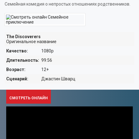
ФАНТАСТИКА
Семейная комедия о непростых отношениях родственников.
ФЭНТЕЗИ
БИОГРАФИЯ
РОССИЙСКИЕ
The Discoverers
ВЕСТЕРН
ЗАРУБЕЖНЫЕ
Оригинальное название
КРИМИНАЛ
МУЛЬТФИЛЬМЫ
Качество:
1080p
Длительность:
99:56
ИСТОРИЧЕСКИЙ
КОРОТКОМЕТРАЖНЫЕ
Возраст:
12+
СЕМЕЙНЫЙ
ПОЛНОМЕТРАЖНЫЕ
Сценарий:
Джастин Шварц
ПРИКЛЮЧЕНИЯ
МУЛЬТСЕРИАЛЫ
СМОТРЕТЬ ОНЛАЙН
РОМАНТИКА
КУКОЛЬНЫЕ
МОЛОДЁЖНЫЙ
ЮМОРИСТИЧЕСКИЕ
МИСТИКА
ДЕТЯМ ОТ 0 ЛЕТ