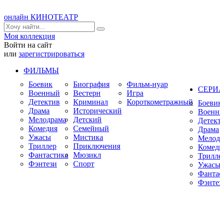
онлайн КИНОТЕАТР
Моя коллекция
Войти на сайт
или
зарегистрироваться
ФИЛЬМЫ
Боевик
Биография
Фильм-нуар
СЕР
Военный
Вестерн
Игра
Детектив
Криминал
Короткометражный
Боеви
Драма
Исторический
Воен
Мелодрама
Детский
Детек
Комедия
Семейный
Драма
Ужасы
Мистика
Мелод
Триллер
Приключения
Комед
Фантастика
Мюзикл
Трилл
Фэнтези
Спорт
Ужас
Фанта
Фэнте