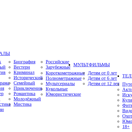
ИАЛЫ
к
Биография
Российские
МУЛЬТФИЛЬМЫ
ный
Вестерн
Зарубежные
тив
Криминал
Короткометражные
Детям от 0 лет
ТЕЛ
Исторический
Полнометражные
Детям от 6 лет
рама
Семейный
Мультсериалы
Детям от 12 лет
Пут
ия
Приключения
Кукольные
Акт
ер
Романтика
Юмористические
Иску
ы
Молодёжный
Кули
стика
Мистика
Фит
зи
Виде
Охот
Юмо
18+