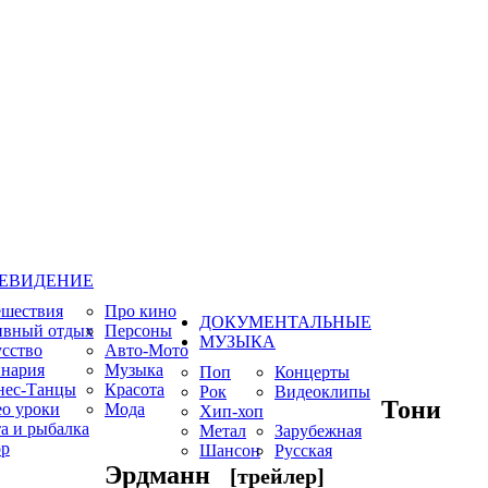
ЕВИДЕНИЕ
ешествия
Про кино
ДОКУМЕНТАЛЬНЫЕ
ивный отдых
Персоны
МУЗЫКА
сство
Авто-Мото
нария
Музыка
Поп
Концерты
нес-Танцы
Красота
Рок
Видеоклипы
Тони
о уроки
Мода
Хип-хоп
а и рыбалка
Метал
Зарубежная
р
Шансон
Русская
Эрдманн
[трейлер]