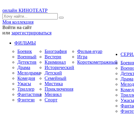
онлайн КИНОТЕАТР
Моя коллекция
Войти на сайт
или
зарегистрироваться
ФИЛЬМЫ
Боевик
Биография
Фильм-нуар
СЕР
Военный
Вестерн
Игра
Детектив
Криминал
Короткометражный
Боеви
Драма
Исторический
Воен
Мелодрама
Детский
Детек
Комедия
Семейный
Драма
Ужасы
Мистика
Мелод
Триллер
Приключения
Комед
Фантастика
Мюзикл
Трилл
Фэнтези
Спорт
Ужас
Фанта
Фэнте