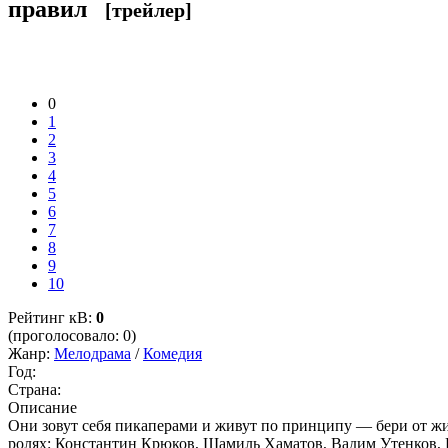
правил
[трейлер]
0
1
2
3
4
5
6
7
8
9
10
Рейтинг кВ:
0
(проголосовало: 0)
Жанр:
Мелодрама
/
Комедия
Год:
Страна:
Описание
Они зовут себя пикаперами и живут по принципу — бери от жи
ролях: Константин Крюков, Шамиль Хаматов, Вадим Утенков, К