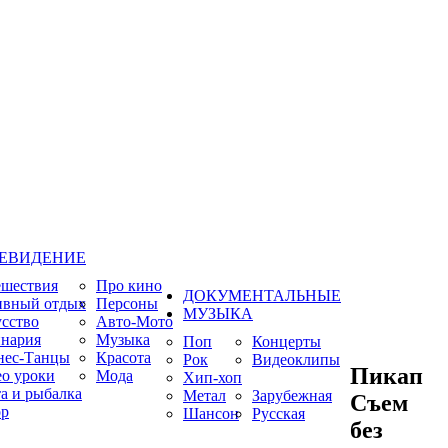
ЕВИДЕНИЕ
ешествия
Про кино
ДОКУМЕНТАЛЬНЫЕ
ивный отдых
Персоны
МУЗЫКА
сство
Авто-Мото
нария
Музыка
Поп
Концерты
нес-Танцы
Красота
Рок
Видеоклипы
Пикап
о уроки
Мода
Хип-хоп
а и рыбалка
Метал
Зарубежная
Съем
р
Шансон
Русская
без