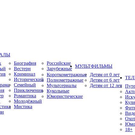
ИАЛЫ
к
Биография
Российские
МУЛЬТФИЛЬМЫ
ный
Вестерн
Зарубежные
тив
Криминал
Короткометражные
Детям от 0 лет
ТЕЛ
Исторический
Полнометражные
Детям от 6 лет
рама
Семейный
Мультсериалы
Детям от 12 лет
Пут
ия
Приключения
Кукольные
Акт
ер
Романтика
Юмористические
Иску
ы
Молодёжный
Кули
стика
Мистика
Фит
зи
Виде
Охот
Юмо
18+