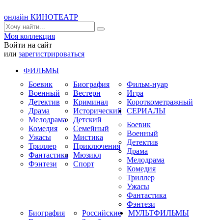
онлайн КИНОТЕАТР
Моя коллекция
Войти на сайт
или
зарегистрироваться
ФИЛЬМЫ
Боевик
Биография
Фильм-нуар
Военный
Вестерн
Игра
Детектив
Криминал
Короткометражный
Драма
Исторический
СЕРИАЛЫ
Мелодрама
Детский
Боевик
Комедия
Семейный
Военный
Ужасы
Мистика
Детектив
Триллер
Приключения
Драма
Фантастика
Мюзикл
Мелодрама
Фэнтези
Спорт
Комедия
Триллер
Ужасы
Фантастика
Фэнтези
Биография
Российские
МУЛЬТФИЛЬМЫ