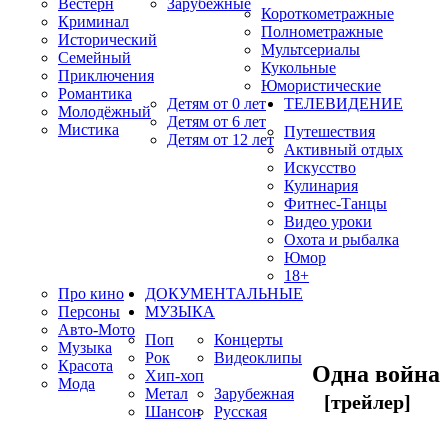
Вестерн
Зарубежные
Короткометражные
Криминал
Полнометражные
Исторический
Мультсериалы
Семейный
Кукольные
Приключения
Юмористические
Романтика
Детям от 0 лет
ТЕЛЕВИДЕНИЕ
Молодёжный
Детям от 6 лет
Мистика
Путешествия
Детям от 12 лет
Активный отдых
Искусство
Кулинария
Фитнес-Танцы
Видео уроки
Охота и рыбалка
Юмор
18+
Про кино
ДОКУМЕНТАЛЬНЫЕ
Персоны
МУЗЫКА
Авто-Мото
Поп
Концерты
Музыка
Рок
Видеоклипы
Красота
Одна война
Хип-хоп
Мода
Метал
Зарубежная
[трейлер]
Шансон
Русская