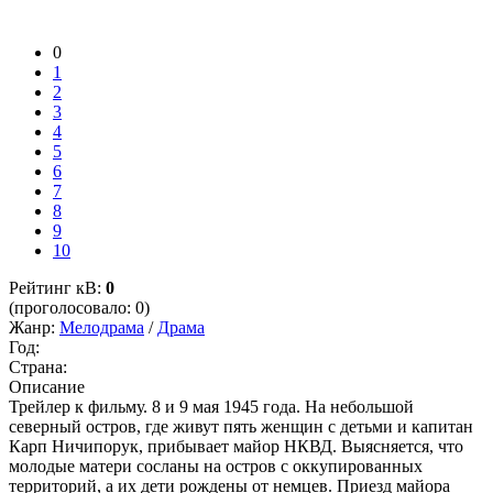
0
1
2
3
4
5
6
7
8
9
10
Рейтинг кВ:
0
(проголосовало: 0)
Жанр:
Мелодрама
/
Драма
Год:
Страна:
Описание
Трейлер к фильму. 8 и 9 мая 1945 года. На небольшой
северный остров, где живут пять женщин с детьми и капитан
Карп Ничипорук, прибывает майор НКВД. Выясняется, что
молодые матери сосланы на остров с оккупированных
территорий, а их дети рождены от немцев. Приезд майора