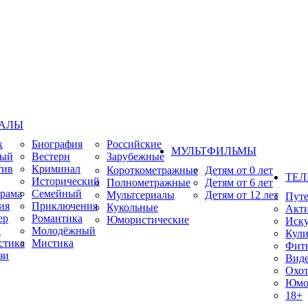
ИАЛЫ
к
Биография
Российские
МУЛЬТФИЛЬМЫ
ный
Вестерн
Зарубежные
тив
Криминал
Короткометражные
Детям от 0 лет
ТЕЛ
Исторический
Полнометражные
Детям от 6 лет
рама
Семейный
Мультсериалы
Детям от 12 лет
Пут
ия
Приключения
Кукольные
Акт
ер
Романтика
Юмористические
Иску
ы
Молодёжный
Кули
стика
Мистика
Фит
зи
Виде
Охот
Юмо
18+