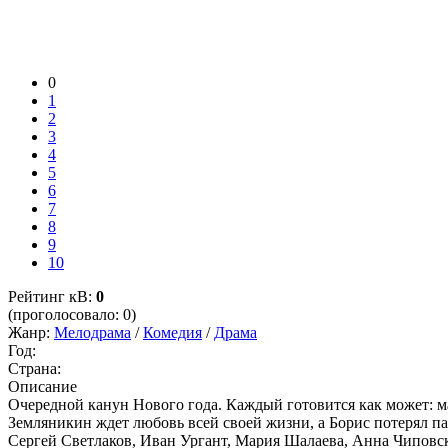
0
1
2
3
4
5
6
7
8
9
10
Рейтинг кВ:
0
(проголосовало: 0)
Жанр:
Мелодрама
/
Комедия
/
Драма
Год:
Страна:
Описание
Очередной канун Нового года. Каждый готовится как может: 
Земляникин ждет любовь всей своей жизни, а Борис потерял па
Сергей Светлаков, Иван Ургант, Мария Шалаева, Анна Чиповска