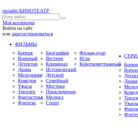
онлайн КИНОТЕАТР
Моя коллекция
Войти на сайт
или
зарегистрироваться
ФИЛЬМЫ
Боевик
Биография
Фильм-нуар
СЕР
Военный
Вестерн
Игра
Детектив
Криминал
Короткометражный
Боеви
Драма
Исторический
Воен
Мелодрама
Детский
Детек
Комедия
Семейный
Драма
Ужасы
Мистика
Мелод
Триллер
Приключения
Комед
Фантастика
Мюзикл
Трилл
Фэнтези
Спорт
Ужас
Фанта
Фэнте