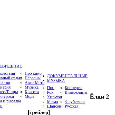
ЕВИДЕНИЕ
ешествия
Про кино
ДОКУМЕНТАЛЬНЫЕ
ивный отдых
Персоны
МУЗЫКА
сство
Авто-Мото
нария
Музыка
Поп
Концерты
нес-Танцы
Красота
Рок
Видеоклипы
Ёлки 2
о уроки
Мода
Хип-хоп
а и рыбалка
Метал
Зарубежная
р
Шансон
Русская
[трейлер]