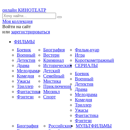
онлайн КИНОТЕАТР
Моя коллекция
Войти на сайт
или
зарегистрироваться
ФИЛЬМЫ
Боевик
Биография
Фильм-нуар
Военный
Вестерн
Игра
Детектив
Криминал
Короткометражный
Драма
Исторический
СЕРИАЛЫ
Мелодрама
Детский
Боевик
Комедия
Семейный
Военный
Ужасы
Мистика
Детектив
Триллер
Приключения
Драма
Фантастика
Мюзикл
Мелодрама
Фэнтези
Спорт
Комедия
Триллер
Ужасы
Фантастика
Фэнтези
Биография
Российские
МУЛЬТФИЛЬМЫ