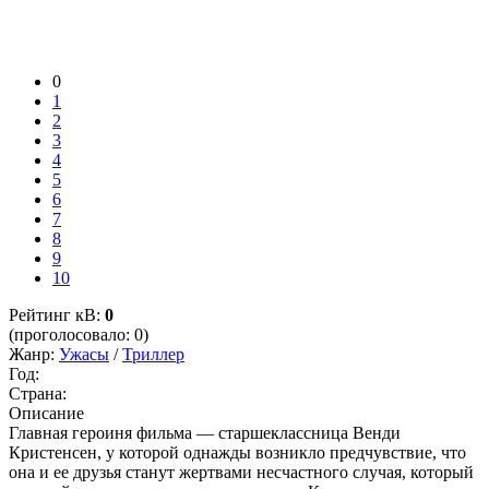
0
1
2
3
4
5
6
7
8
9
10
Рейтинг кВ:
0
(проголосовало: 0)
Жанр:
Ужасы
/
Триллер
Год:
Страна:
Описание
Главная героиня фильма — старшеклассница Венди
Кристенсен, у которой однажды возникло предчувствие, что
она и ее друзья станут жертвами несчастного случая, который