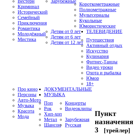
Вестерн
Зарубежные
Короткометражные
Криминал
Полнометражные
Исторический
Мультсериалы
Семейный
Кукольные
Приключения
Юмористические
Романтика
Детям от 0 лет
ТЕЛЕВИДЕНИЕ
Молодёжный
Детям от 6 лет
Мистика
Путешествия
Детям от 12 лет
Активный отдых
Искусство
Кулинария
Фитнес-Танцы
Видео уроки
Охота и рыбалка
Юмор
18+
Про кино
ДОКУМЕНТАЛЬНЫЕ
Персоны
МУЗЫКА
Авто-Мото
Поп
Концерты
Музыка
Рок
Видеоклипы
Красота
Пункт
Хип-хоп
Мода
Метал
Зарубежная
назначения
Шансон
Русская
3
[трейлер]